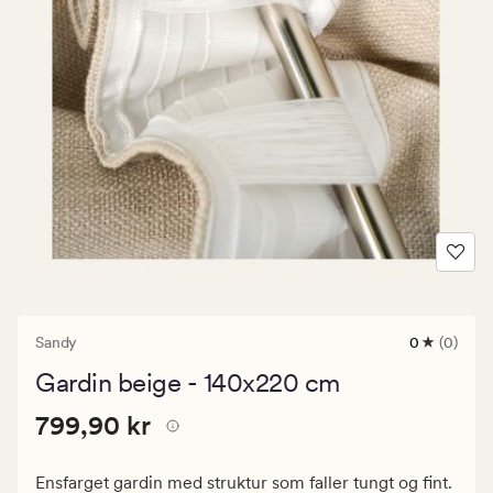
Sandy
0
(0)
0
anmeldels
Gardin beige - 140x220 cm
med
en
Pris
Pris
799,90 kr
gjennomsni
799,90 kr
vurdering
799,90
på
kr.
0
Ensfarget gardin med struktur som faller tungt og fint.