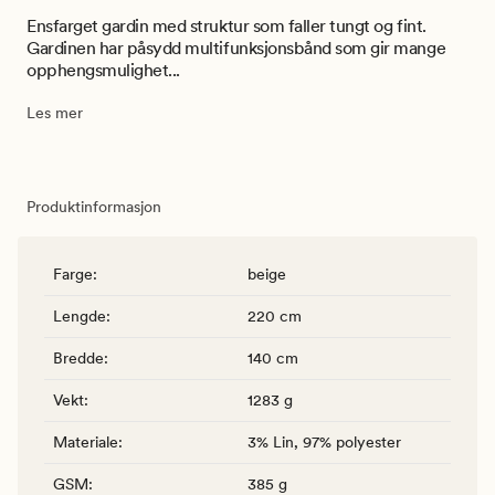
Ensfarget gardin med struktur som faller tungt og fint.
Gardinen har påsydd multifunksjonsbånd som gir mange
opphengsmulighet...
Les mer
Produktinformasjon
Farge
:
beige
Lengde
:
220 cm
Bredde
:
140 cm
Vekt
:
1283 g
Materiale
:
3% Lin, 97% polyester
GSM
:
385 g