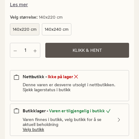
Vanlig
Les mer
pris
799,90
:
Velg størrelse
140x220 cm
kr
140x220 cm
140x240 cm
Antall
KLIKK & HENT
Nettbutikk -
Ikke på lager
Denne varen er desverre utsolgt i nettbutikken.
Sjekk lagerstatus i butikk
Butikklager -
Varen er tilgjengelig i butikk
Varen finnes i butikk, velg butikk for å se
aktuell beholdning
Velg butikk