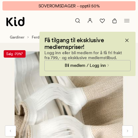
Sandy
Animert
SOVEROMSDAGER - opptil 50%
gardin
banner.
beige
Klikk
ESCAPE
for
Gardiner
Ferdigsydde gardiner
Få tilgang til eksklusive
å
medlemspriser!
pause.
Logg inn eller bli medlem for å få fri frakt
Salg -70%*
fra 799,- og eksklusive medlemstilbud.
Bli medlem / Logg inn