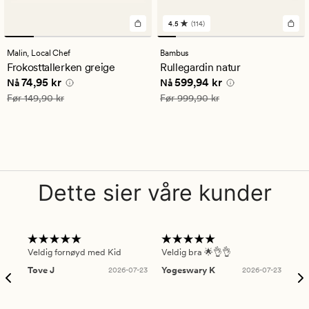
4.5
(114)
114
anmeldelser
med
Malin,
Local Chef
Bambus
en
Frokosttallerken greige
Rullegardin natur
gjennomsnittlig
Nåværende pris
74,95 kr
Nåværende pris
599,94 kr
74,95 kr
599,94 kr
vurdering
Nå
Nå
på
Vanlig pris
149,90 kr
Vanlig pris
999,90 kr
Før
149,90 kr
Før
999,90 kr
4.5
Dette sier våre kunder
Veldig fornøyd med Kid
Veldig bra 🌟👌👌
Gre
Tove J
2026-07-23
Yogeswary K
2026-07-23
An