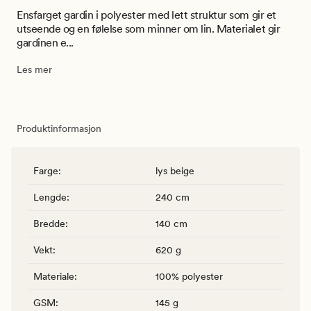
Ensfarget gardin i polyester med lett struktur som gir et
utseende og en følelse som minner om lin. Materialet gir
gardinen e...
Les mer
Produktinformasjon
Farge
:
lys beige
Lengde
:
240 cm
Bredde
:
140 cm
Vekt
:
620 g
Materiale
:
100% polyester
GSM
:
145 g