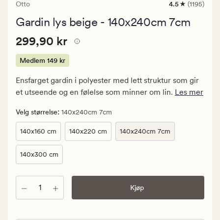
Otto
4.5
(1195)
1195
anmeldelser
Gardin lys beige - 140x240cm 7cm
med
en
Pris
Pris
299,90 kr
gjennomsnittli
299,90 kr
vurdering
299,90
på
kr.
Medlem
149 kr
4.5
Medlem
Ensfarget gardin i polyester med lett struktur som gir
149
et utseende og en følelse som minner om lin.
Les mer
kr
:
Velg størrelse
140x240cm 7cm
140x160 cm
140x220 cm
140x240cm 7cm
140x300 cm
Antall
Kjøp