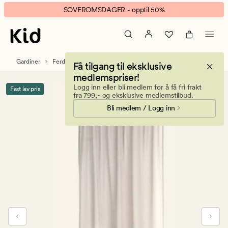
Otto
Animert
SOVEROMSDAGER - opptil 50%
gardin
banner.
lys
Klikk
beige
ESCAPE
for
Gardiner
Ferdigsydde gardiner
Få tilgang til eksklusive
å
medlemspriser!
pause.
Logg inn eller bli medlem for å få fri frakt
Fast lav pris
fra 799,- og eksklusive medlemstilbud.
Bli medlem / Logg inn