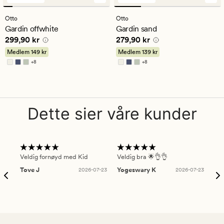
anmeldelser
anmeldelser
med
med
Otto
Otto
en
en
Gardin offwhite
Gardin sand
gjennomsnittlig
gjennomsnittlig
Pris
299,90 kr
Pris
279,90 kr
299,90 kr
279,90 kr
vurdering
vurdering
på
på
Medlem
149 kr
Medlem
139 kr
4.5
4.5
+
8
+
8
Tilgjengelig i flere farger
Tilgjengelig i flere farger
Dette sier våre kunder
Veldig fornøyd med Kid
Veldig bra 🌟👌👌
Gre
Tove J
2026-07-23
Yogeswary K
2026-07-23
An