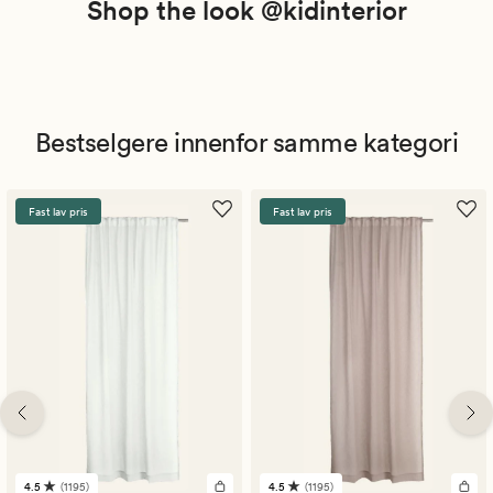
Shop the look @kidinterior
Bestselgere innenfor samme kategori
Fast lav pris
Fast lav pris
4.5
(1195)
4.5
(1195)
1195
1195