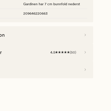
Gardinen har 7 cm bunnfold nederst
209646220663
on
r
4.5
(
50
)