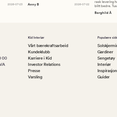
rask levering h
2026-07-23
Anny B
2026-07-22
blitt bedre. Tu
Borghild Å
Kid Interiør
Populære sid
Vårt bærekraftsarbeid
Solskjermi
Kundeklubb
Gardiner
0 00
Karriere i Kid
Sengetøy
MVA
Investor Relations
Interiør
Presse
Inspirasjon
Varsling
Guider