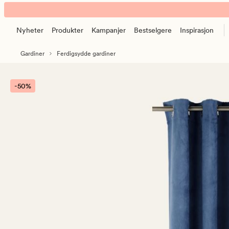
Gisle
Animert
gardin
banner.
denimblå
Nyheter
Produkter
Kampanjer
Bestselgere
Inspirasjon
Klikk
ESCAPE
Gardiner
Ferdigsydde gardiner
for
å
pause.
-50%