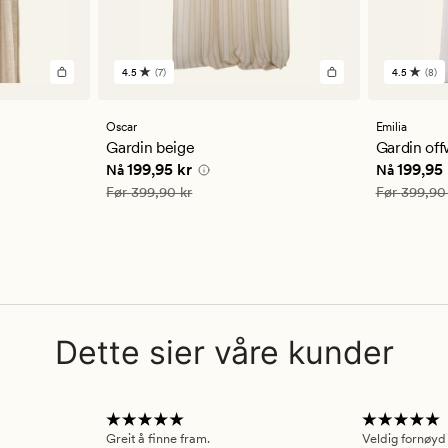
4.5
(7)
4.5
(8)
7
8
anmeldelser
anmelde
med
med
en
en
Oscar
Emilia
gjennomsnittlig
gjennom
Gardin beige
Gardin off
vurdering
vurderi
5 kr
Nåværende pris
199,95 kr
Nåværend
199,95 kr
199,95 
Nå
Nå
på
på
4.5
4.5
Vanlig pris
399,90 kr
Vanlig pris
Før
399,90 kr
Før
399,90
Dette sier våre kunder
Greit å finne fram.
Veldig fornøyd