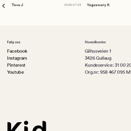
Tove J
2026-07-23
Yogeswary K
Følg oss
Hovedkontor
Facebook
Gilhusveien 1
Instagram
3426 Gullaug
Pinterest
Kundeservice: 31 00 2
Youtube
Org.nr: 958 467 095 