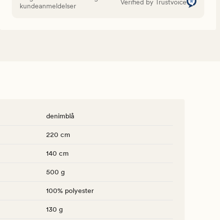
Verified by Trustvoice
kundeanmeldelser
denimblå
220 cm
140 cm
500 g
100% polyester
130 g