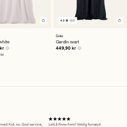
4.5
(50)
50
lser
anmeldelser
med
en
Gisle
snittlig
gjennomsnittlig
white
Gardin svart
ng
vurdering
e pris
199,95 kr
Pris
449,90 kr
kr
449,90 kr
på
4.5
399,90 kr
 kr
 med Kid. no. God service,
Lett å finne frem! Veldig fornøyd
Pas