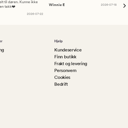
elt til døren. Kunne ikke
Winnie E
2026-07-18
Ah
sen takk❤️
2026-07-22
er
Hjelp
ng
Kundeservice
Finn butikk
Frakt og levering
Personvern
Cookies
Bedrift