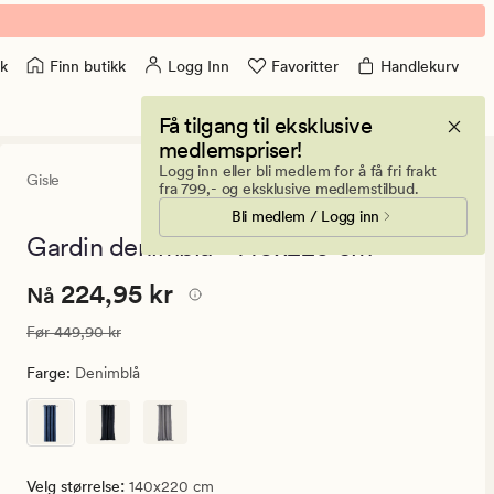
Finn butikk
Logg Inn
Favoritter
Handlekurv
k
Få tilgang til eksklusive
medlemspriser!
Logg inn eller bli medlem for å få fri frakt
Gisle
4.5
(50)
50
fra 799,- og eksklusive medlemstilbud.
anmeldelser
Bli medlem / Logg inn
med
en
Gardin denimblå - 140x220 cm
gjennomsnitt
vurdering
Nåværende
Nåværende pris
224,95 kr
224,95 kr
på
Nå
4.5
pris
Vanlig pris
449,90 kr
Før
449,90 kr
224,95
kr.
Farge
:
Denimblå
Vanlig
pris
449,90
kr
:
Velg størrelse
140x220 cm