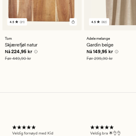
4.5
(21)
4.5
(82)
21
82
anmeldelser
anmeldelser
med
med
en
en
Tom
Adele melange
gjennomsnittlig
gjennomsnittlig
Skjærefjøl natur
Gardin beige
vurdering
vurdering
Nåværende pris
224,95 kr
Nåværende pris
149,9
224,95 kr
149,95 kr
Nå
Nå
på
på
4.5
4.5
Vanlig pris
449,90 kr
Vanlig pris
299,90 kr
Før
449,90 kr
Før
299,90 kr
Veldig fornøyd med Kid
Veldig bra 🌟👌👌