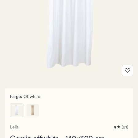
Farge
:
Offwhite
Leija
4
(21)
21
anmeldelse