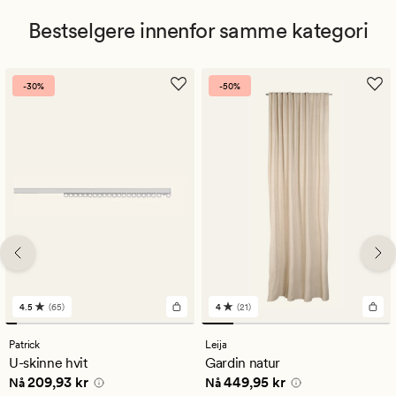
Bestselgere innenfor samme kategori
-30%
-50%
4.5
(65)
4
(21)
65
21
anmeldelser
anmeldelser
med
med
Patrick
Leija
en
en
U-skinne hvit
Gardin natur
gjennomsnittlig
gjennomsnittlig
Nåværende pris
209,93 kr
Nåværende pris
449,95 kr
209,93 kr
449,95 kr
vurdering
vurdering
Nå
Nå