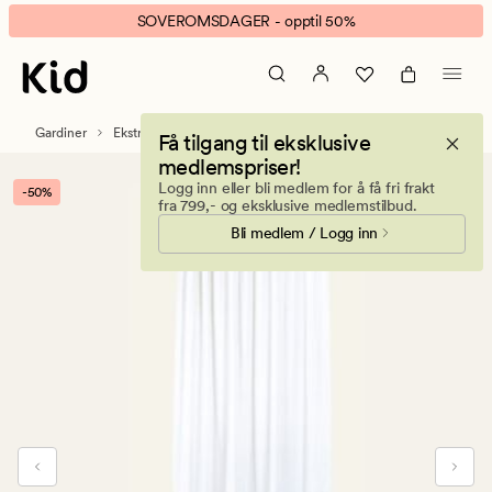
Leija
Animert
SOVEROMSDAGER - opptil 50%
gardin
banner.
offwhite
Klikk
ESCAPE
for
Gardiner
Ekstra lange gardiner
Få tilgang til eksklusive
å
medlemspriser!
pause.
Logg inn eller bli medlem for å få fri frakt
-50%
fra 799,- og eksklusive medlemstilbud.
Bli medlem / Logg inn