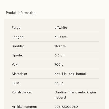
Produktinformasjon
Farge
:
offwhite
Lengde
:
300 cm
Bredde
:
140 cm
Høyde
:
0.5 cm
Vekt
:
700 g
Materiale
:
55% Lin, 45% bomull
GSM
:
330 g
Konstruksjon
:
Gardinen har overlock søm
nederst
Artikkelnummer
:
207172300060