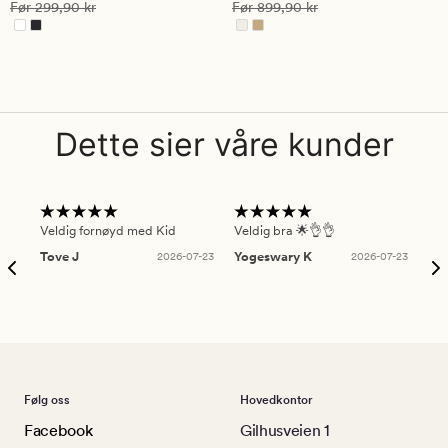
på
på
Vanlig pris
299,90 kr
Vanlig pris
899,90 kr
Før
299,90 kr
Før
899,90 kr
4.5
4
Dette sier våre kunder
Veldig fornøyd med Kid
Veldig bra 🌟👌👌
Gre
Tove J
2026-07-23
Yogeswary K
2026-07-23
An
Følg oss
Hovedkontor
Facebook
Gilhusveien 1