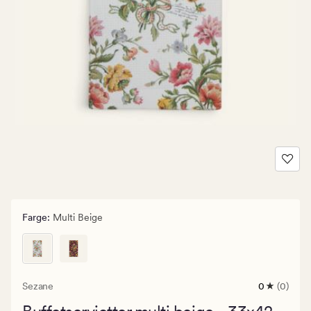
Farge
:
Multi Beige
Sezane
0
(0)
0
anmeldels