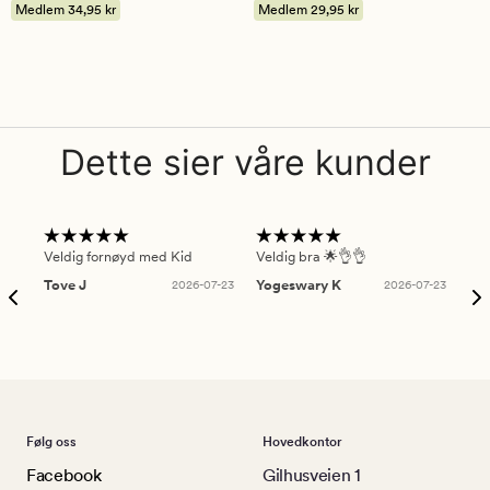
på
Medlem
34,95 kr
Medlem
29,95 kr
5
Dette sier våre kunder
Veldig fornøyd med Kid
Veldig bra 🌟👌👌
Gre
Tove J
2026-07-23
Yogeswary K
2026-07-23
An
Følg oss
Hovedkontor
Facebook
Gilhusveien 1