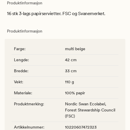
Produktinformasjon
16 stk 3-lags papirservietter. FSC og Svanemerket.
Produktinformasjon
Farge
:
multi beige
Lengde
:
42 cm
Bredde
:
33 cm
Vekt
:
110 g
Materiale
:
100% papir
Produktmerking
:
Nordic Swan Ecolabel,
Forest Stewardship Council
(FSC)
Artikkelnummer
:
10220607472323