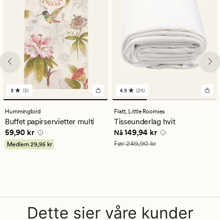
5
(3)
4.5
(24)
3
24
anmeldelser
anmeldelser
med
med
Hummingbird
Flatt,
Little Roomies
en
en
Buffet papirservietter multi
Tisseunderlag hvit
gjennomsnittlig
gjennomsnittlig
Pris
59,90 kr
Nåværende pris
149,94 kr
59,90 kr
149,94 kr
vurdering
vurdering
Nå
på
på
Vanlig pris
249,90 kr
Før
249,90 kr
Medlem
29,95 kr
5
4.5
Dette sier våre kunder