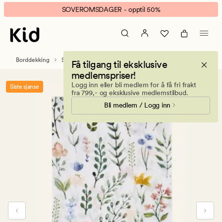
Blooming
Animert
SOVEROMSDAGER - opptil 50%
kjøkkenservietter
banner.
multi
Klikk
ESCAPE
for
Borddekking
Servietter
Papirservietter
Få tilgang til eksklusive
å
medlemspriser!
pause.
Logg inn eller bli medlem for å få fri frakt
Siste sjanse
fra 799,- og eksklusive medlemstilbud.
Bli medlem / Logg inn