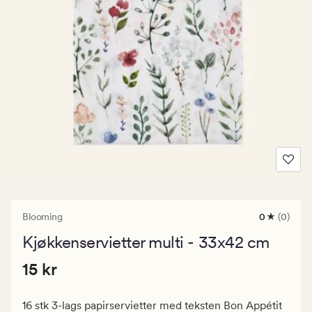
Blooming
0
(0)
0
anmeldels
Kjøkkenservietter multi - 33x42 cm
med
en
Pris
Pris
15 kr
gjennomsni
15 kr
vurdering
15
på
kr.
0
16 stk 3-lags papirservietter med teksten Bon Appétit