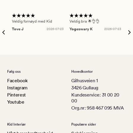
Veldig fornøyd med Kid
Veldig bra 🌟👌👌
Gre
Tove J
2026-07-23
Yogeswary K
2026-07-23
An
Følg oss
Hovedkontor
Facebook
Gilhusveien 1
Instagram
3426 Gullaug
Pinterest
Kundeservice: 31 00 20
00
Youtube
Org.nr: 958 467 095 MVA
Kid Interiør
Populære sider