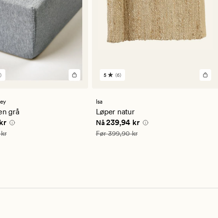
)
5
(6)
6
lser
anmeldelser
med
en
sey
Isa
snittlig
gjennomsnittlig
en grå
Løper natur
ng
vurdering
e pris
174,95 kr
Nåværende pris
239,94 kr
kr
239,94 kr
Nå
på
5
349,90 kr
Vanlig pris
399,90 kr
 kr
Før
399,90 kr