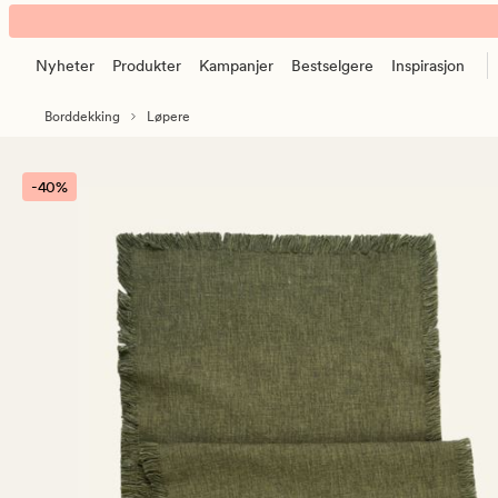
Ava
Animert
løper
banner.
grønn
Nyheter
Produkter
Kampanjer
Bestselgere
Inspirasjon
Klikk
ESCAPE
Borddekking
Løpere
for
å
pause.
-40%