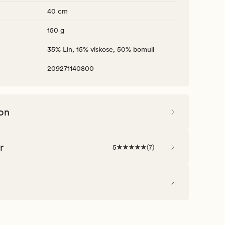
40 cm
150 g
35% Lin, 15% viskose, 50% bomull
209271140800
on
r
5
(
7
)