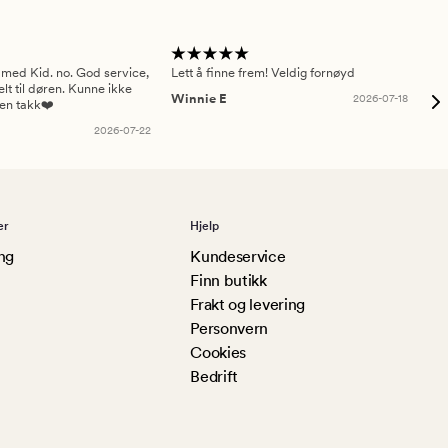
 med Kid. no. God service,
Lett å finne frem! Veldig fornøyd
Pas
elt til døren. Kunne ikke
Winnie E
2026-07-18
Ah
sen takk❤️
2026-07-22
er
Hjelp
ng
Kundeservice
Finn butikk
Frakt og levering
Personvern
Cookies
Bedrift