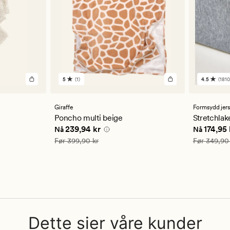
5
(1)
4.5
(1810
1
1810
anmeldelser
anmelde
med
med
en
en
Giraffe
Formsydd jer
gjennomsnittlig
gjennom
Poncho multi beige
Stretchlak
vurdering
vurderi
4 kr
Nåværende pris
239,94 kr
Nåværend
239,94 kr
174,95 
Nå
Nå
på
på
5
4.5
Vanlig pris
399,90 kr
Vanlig pris
Før
399,90 kr
Før
349,90
Dette sier våre kunder