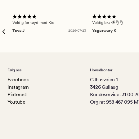
Veldig fornøyd med Kid
Veldig bra 🌟👌👌
Tove J
2026-07-23
Yogeswary K
Følg oss
Hovedkontor
Facebook
Gilhusveien 1
Instagram
3426 Gullaug
Pinterest
Kundeservice: 31 00 2
Youtube
Org.nr: 958 467 095 