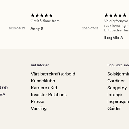
Greit å finne fram.
Veldig fornøyd
rask levering h
2026-07-23
Anny B
2026-07-22
blitt bedre. Tu
Borghild Å
Kid Interiør
Populære sid
Vårt bærekraftsarbeid
Solskjermi
Kundeklubb
Gardiner
0 00
Karriere i Kid
Sengetøy
MVA
Investor Relations
Interiør
Presse
Inspirasjon
Varsling
Guider