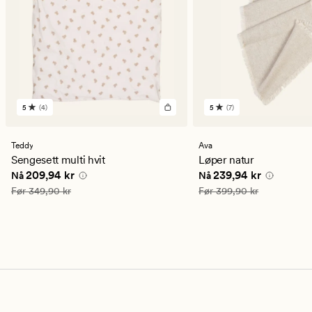
5
(4)
5
(7)
4
7
anmeldelser
anmeldelser
med
med
en
en
Teddy
Ava
gjennomsnittlig
gjennomsnittlig
Sengesett multi hvit
Løper natur
vurdering
vurdering
Nåværende pris
209,94 kr
Nåværende pris
239,9
209,94 kr
239,94 kr
Nå
Nå
på
på
5
5
Vanlig pris
349,90 kr
Vanlig pris
399,90 kr
Før
349,90 kr
Før
399,90 kr