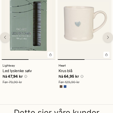
Lightway
Heart
Led lyslenke sølv
Krus blå
Nåværende pris
47,94 kr
Nåværende pris
64,95 kr
47,94 kr
64,95 kr
Nå
Nå
Vanlig pris
79,90 kr
Vanlig pris
129,90 kr
Før
79,90 kr
Før
129,90 kr
Dette sier våre kunder