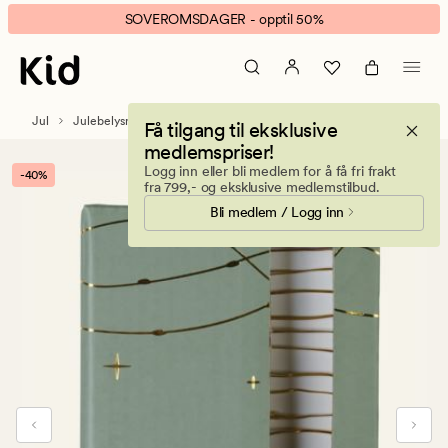
Lightway
Animert
SOVEROMSDAGER - opptil 50%
LED
banner.
lyslenke
Klikk
gull
ESCAPE
for
Jul
Julebelysning
Få tilgang til eksklusive
å
medlemspriser!
pause.
Logg inn eller bli medlem for å få fri frakt
-40%
fra 799,- og eksklusive medlemstilbud.
Bli medlem / Logg inn