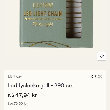
Lightway
0
(0)
0
anmeldels
Led lyslenke gull - 290 cm
med
en
Nåværende
Nåværende pris
47,94 kr
gjennomsni
47,94 kr
Nå
vurdering
pris
på
Vanlig pris
79,90 kr
Før
79,90 kr
47,94
0