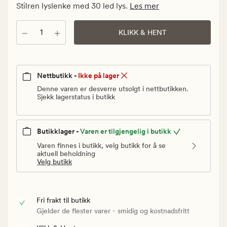
kr.
Stilren lyslenke med 30 led lys.
Les mer
Vanlig
pris
Antall
KLIKK & HENT
79,90
kr
Nettbutikk -
Ikke på lager
Denne varen er desverre utsolgt i nettbutikken.
Sjekk lagerstatus i butikk
Butikklager -
Varen er tilgjengelig i butikk
Varen finnes i butikk, velg butikk for å se
aktuell beholdning
Velg butikk
Fri frakt til butikk
Gjelder de flester varer - smidig og kostnadsfritt