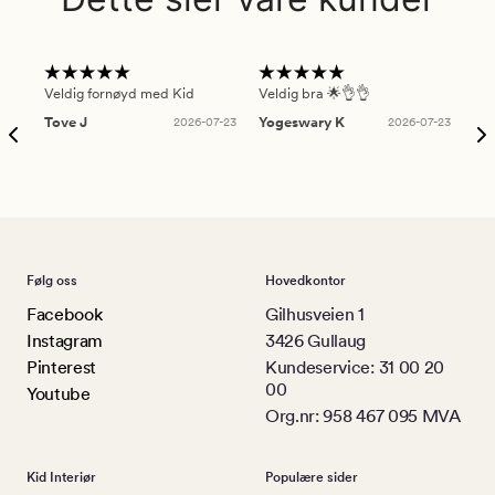
Veldig fornøyd med Kid
Veldig bra 🌟👌👌
Gre
Tove J
2026-07-23
Yogeswary K
2026-07-23
An
Følg oss
Hovedkontor
Facebook
Gilhusveien 1
Instagram
3426 Gullaug
Pinterest
Kundeservice: 31 00 20
00
Youtube
Org.nr: 958 467 095 MVA
Kid Interiør
Populære sider