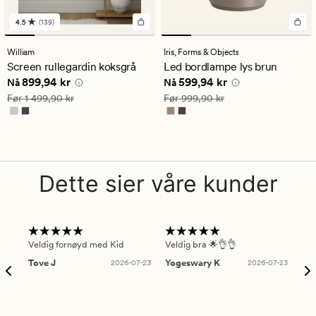
4.5
(139)
139
anmeldelser
med
William
Iris,
Forms & Objects
en
Screen rullegardin koksgrå
Led bordlampe lys brun
gjennomsnittlig
Nåværende pris
899,94 kr
Nåværende pris
599,94 kr
899,94 kr
599,94 kr
vurdering
Nå
Nå
på
Vanlig pris
1 499,90 kr
Vanlig pris
999,90 kr
Før
1 499,90 kr
Før
999,90 kr
4.5
Dette sier våre kunder
Veldig fornøyd med Kid
Veldig bra 🌟👌👌
Gre
Tove J
2026-07-23
Yogeswary K
2026-07-23
An