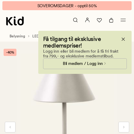
Millie
Animert
SOVEROMSDAGER - opptil 50%
led
banner.
bordlampe
Klikk
lys
ESCAPE
beige
for
Belysning
LED lamper
Få tilgang til eksklusive
å
medlemspriser!
pause.
Logg inn eller bli medlem for å få fri frakt
-40%
fra 799,- og eksklusive medlemstilbud.
Bli medlem / Logg inn