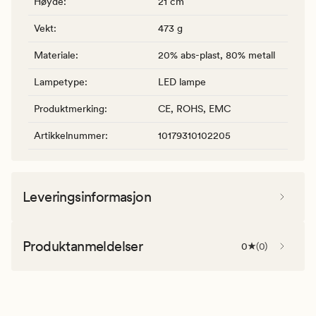
Høyde
:
21 cm
Vekt
:
473 g
Materiale
:
20% abs-plast, 80% metall
Lampetype
:
LED lampe
Produktmerking
:
CE, ROHS, EMC
Artikkelnummer
:
10179310102205
Leveringsinformasjon
Produktanmeldelser
0
(
0
)