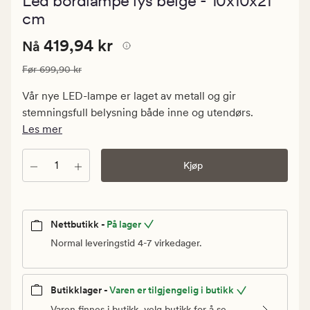
Led bordlampe lys beige - 10x10x21
med
en
cm
gjennomsni
vurdering
Nåværende
Nåværende pris
419,94 kr
419,94 kr
Nå
på
0
pris
Vanlig pris
699,90 kr
Før
699,90 kr
419,94
kr.
Vår nye LED-lampe er laget av metall og gir
Vanlig
stemningsfull belysning både inne og utendørs.
pris
Les mer
699,90
kr
Antall
Kjøp
Nettbutikk -
På lager
Normal leveringstid 4-7 virkedager.
Butikklager -
Varen er tilgjengelig i butikk
Varen finnes i butikk, velg butikk for å se