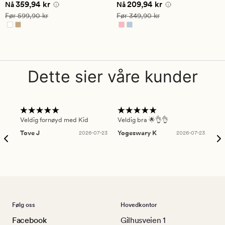
Nåværende pris
359,94 kr
Nåværende pris
209,94 kr
359,94 kr
209,94 kr
vurdering
Nå
Nå
på
Vanlig pris
599,90 kr
Vanlig pris
349,90 kr
Før
599,90 kr
Før
349,90 kr
5
Dette sier våre kunder
Veldig fornøyd med Kid
Veldig bra 🌟👌👌
Gre
Tove J
2026-07-23
Yogeswary K
2026-07-23
An
Følg oss
Hovedkontor
Facebook
Gilhusveien 1