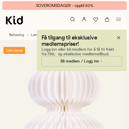
Whirlwind
Animert
SOVEROMSDAGER - opptil 50%
lampeskjerm
banner.
hvit
Klikk
ESCAPE
for
Belysning
Lampeskjermer
Få tilgang til eksklusive
å
medlemspriser!
pause.
Logg inn eller bli medlem for å få fri frakt
Siste sjanse
fra 799,- og eksklusive medlemstilbud.
Bli medlem / Logg inn