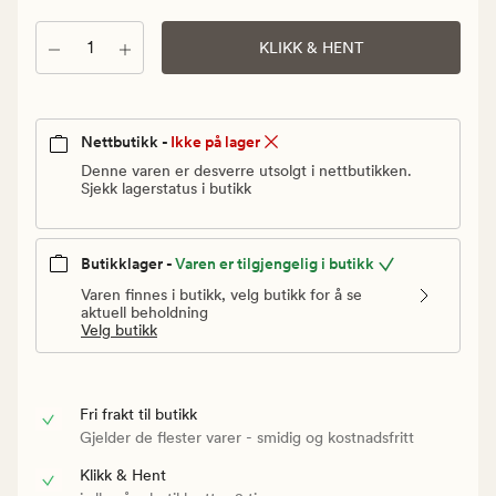
Vanlig
pris
Antall
KLIKK & HENT
90
kr
Nettbutikk -
Ikke på lager
Denne varen er desverre utsolgt i nettbutikken.
Sjekk lagerstatus i butikk
Butikklager -
Varen er tilgjengelig i butikk
Varen finnes i butikk, velg butikk for å se
aktuell beholdning
Velg butikk
Fri frakt til butikk
Gjelder de flester varer - smidig og kostnadsfritt
Klikk & Hent