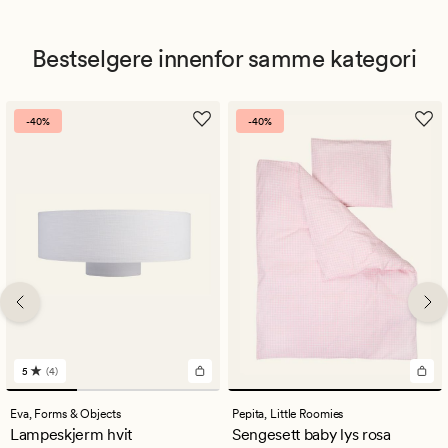
Bestselgere innenfor samme kategori
-40%
-40%
5
(4)
4
anmeldelser
med
Eva,
Forms & Objects
Pepita,
Little Roomies
en
Lampeskjerm hvit
Sengesett baby lys rosa
gjennomsnittlig