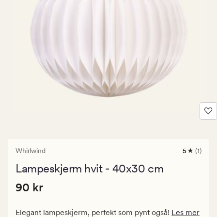
Whirlwind
5
(1)
1
anmeldels
Lampeskjerm hvit - 40x30 cm
med
en
Pris
Pris
90 kr
gjennomsn
90 kr
vurdering
90
på
kr.
5
Elegant lampeskjerm, perfekt som pynt også!
Les mer