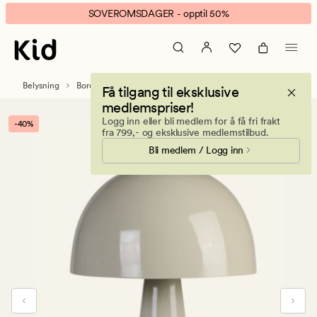
Breeze
Animert
SOVEROMSDAGER - opptil 50%
bordlampe
banner.
beige
Klikk
ESCAPE
for
Belysning
Bordlamper
Få tilgang til eksklusive
å
medlemspriser!
pause.
Logg inn eller bli medlem for å få fri frakt
-40%
fra 799,- og eksklusive medlemstilbud.
Bli medlem / Logg inn