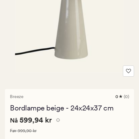
Breeze
0
(0)
0
anmeldels
Bordlampe beige - 24x24x37 cm
med
en
Nåværende
Nåværende pris
599,94 kr
gjennomsni
599,94 kr
Nå
vurdering
pris
på
Vanlig pris
999,90 kr
Før
999,90 kr
599,94
0