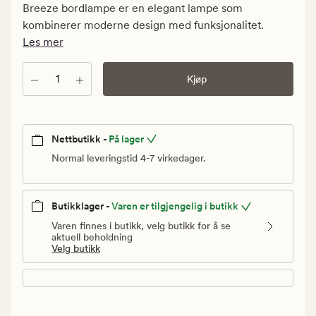
kr.
Breeze bordlampe er en elegant lampe som
Vanlig
kombinerer moderne design med funksjonalitet.
pris
Les mer
999,90
kr
Antall
Kjøp
Nettbutikk -
På lager
Normal leveringstid 4-7 virkedager.
Butikklager -
Varen er tilgjengelig i butikk
Varen finnes i butikk, velg butikk for å se
aktuell beholdning
Velg butikk