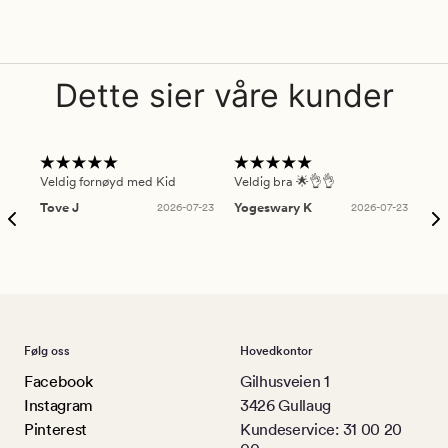
Dette sier våre kunder
Veldig fornøyd med Kid
Veldig bra 🌟👌👌
Gre
Tove J
2026-07-23
Yogeswary K
2026-07-23
An
Følg oss
Hovedkontor
Facebook
Gilhusveien 1
Instagram
3426 Gullaug
Pinterest
Kundeservice: 31 00 20