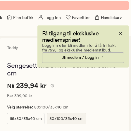
Finn butikk
Logg Inn
Favoritter
Handlekurv
k
Få tilgang til eksklusive
medlemspriser!
Logg inn eller bli medlem for å få fri frakt
Teddy
5
(4)
4
fra 799,- og eksklusive medlemstilbud.
anmeldels
Bli medlem / Logg inn
med
en
Sengesett multi hvit - 80x100/35x40
gjennomsni
cm
vurdering
på
5
Nåværende
Nåværende pris
239,94 kr
239,94 kr
Nå
pris
Vanlig pris
399,90 kr
Før
399,90 kr
239,94
kr.
:
Velg størrelse
80x100/35x40 cm
Vanlig
pris
65x80/35x40 cm
80x100/35x40 cm
399,90