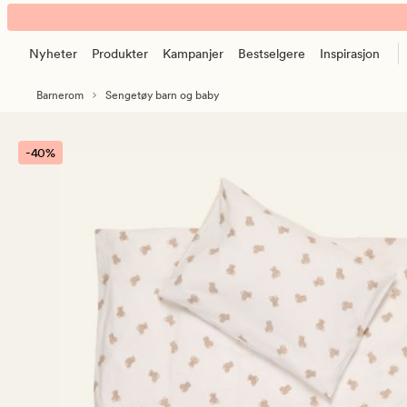
Teddy
Animert
sengesett
banner.
multi
Nyheter
Produkter
Kampanjer
Bestselgere
Inspirasjon
Klikk
hvit
ESCAPE
Barnerom
Sengetøy barn og baby
for
å
pause.
-40%