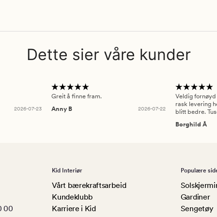
Dette sier våre kunder
Greit å finne fram.
Veldig fornøyd
rask levering h
2026-07-23
Anny B
2026-07-22
blitt bedre. Tu
Borghild Å
Kid Interiør
Populære sid
Vårt bærekraftsarbeid
Solskjermi
Kundeklubb
Gardiner
0 00
Karriere i Kid
Sengetøy