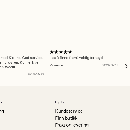
 med Kid. no. God service,
Lett å finne frem! Veldig fornøyd
Pas
elt til døren. Kunne ikke
Winnie E
2026-07-18
Ah
sen takk❤️
2026-07-22
er
Hjelp
ng
Kundeservice
Finn butikk
Frakt og levering