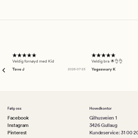
Veldig fornøyd med Kid
Veldig bra 🌟👌👌
Tove J
2026-07-23
Yogeswary K
Følg oss
Hovedkontor
Facebook
Gilhusveien 1
Instagram
3426 Gullaug
Pinterest
Kundeservice: 31 00 2