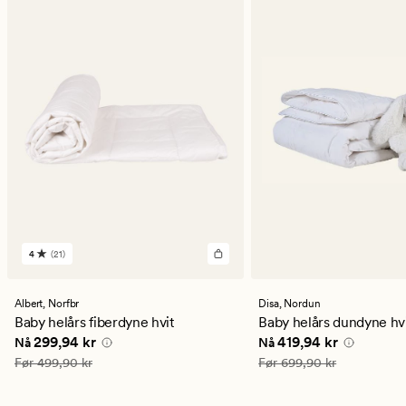
4
(21)
21
anmeldelser
med
en
Albert,
Norfbr
Disa,
Nordun
gjennomsnittlig
Baby helårs fiberdyne hvit
Baby helårs dundyne hv
vurdering
Nåværende pris
299,94 kr
Nåværende pris
419,9
299,94 kr
419,94 kr
Nå
Nå
på
4
Vanlig pris
499,90 kr
Vanlig pris
699,90 kr
Før
499,90 kr
Før
699,90 kr