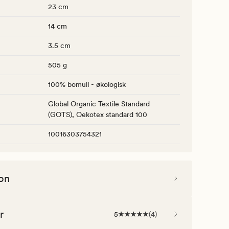
23 cm
14 cm
3.5 cm
505 g
100% bomull - økologisk
Global Organic Textile Standard
(GOTS), Oekotex standard 100
10016303754321
on
r
5
(
4
)