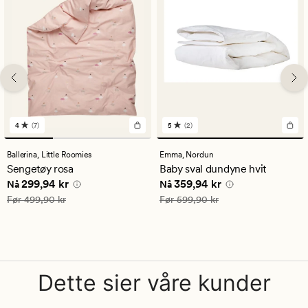
4
(7)
5
(2)
7
2
anmeldelser
anmeldelser
med
med
Ballerina,
Little Roomies
Emma,
Nordun
en
en
Sengetøy rosa
Baby sval dundyne hvit
gjennomsnittlig
gjennomsnittlig
Nåværende pris
299,94 kr
Nåværende pris
359,94 kr
299,94 kr
359,94 kr
vurdering
vurdering
Nå
Nå
på
på
Vanlig pris
499,90 kr
Vanlig pris
599,90 kr
Før
499,90 kr
Før
599,90 kr
4
5
Dette sier våre kunder