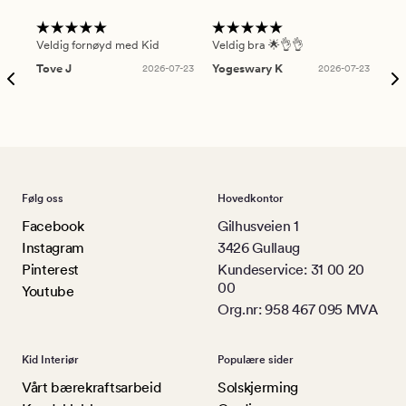
Veldig fornøyd med Kid
Veldig bra 🌟👌👌
Gre
Tove J
2026-07-23
Yogeswary K
2026-07-23
An
Følg oss
Hovedkontor
Facebook
Gilhusveien 1
Instagram
3426 Gullaug
Pinterest
Kundeservice: 31 00 20
00
Youtube
Org.nr: 958 467 095 MVA
Kid Interiør
Populære sider
Vårt bærekraftsarbeid
Solskjerming