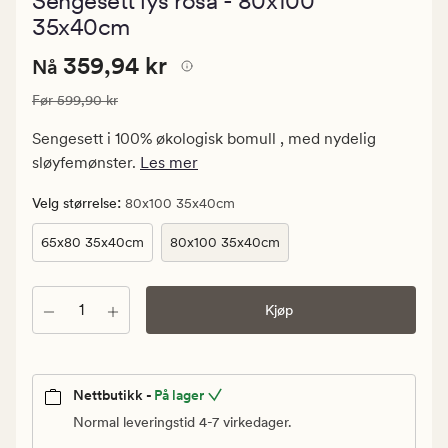
Sengesett lys rosa - 80x100
med
en
35x40cm
gjennomsni
vurdering
Nåværende
Nåværende pris
359,94 kr
359,94 kr
Nå
på
0
pris
Vanlig pris
599,90 kr
Før
599,90 kr
359,94
kr.
Sengesett i 100% økologisk bomull , med nydelig
Vanlig
sløyfemønster.
Les mer
pris
599,90
:
Velg størrelse
80x100 35x40cm
kr
65x80 35x40cm
80x100 35x40cm
Antall
Kjøp
Nettbutikk -
På lager
Normal leveringstid 4-7 virkedager.