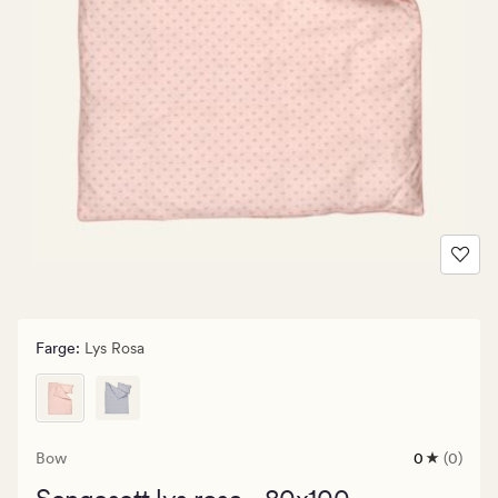
Farge
:
Lys Rosa
Bow
0
(0)
0
anmeldels