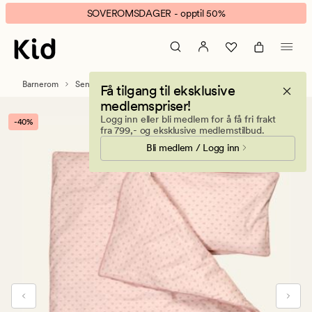
Bow
Animert
SOVEROMSDAGER - opptil 50%
sengesett
banner.
lys
Klikk
rosa
ESCAPE
for
Barnerom
Sengetøy barn og baby
Få tilgang til eksklusive
å
medlemspriser!
pause.
Logg inn eller bli medlem for å få fri frakt
-40%
fra 799,- og eksklusive medlemstilbud.
Bli medlem / Logg inn