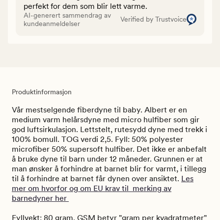
perfekt for dem som blir lett varme.
AI-generert sammendrag av
Verified by Trustvoice
kundeanmeldelser
Produktinformasjon
Vår mestselgende fiberdyne til baby. Albert er en
medium varm helårsdyne med micro hulfiber som gir
god luftsirkulasjon. Lettstelt, rutesydd dyne med trekk i
100% bomull. TOG verdi 2,5. Fyll: 50% polyester
microfiber 50% supersoft hulfiber. Det ikke er anbefalt
å bruke dyne til barn under 12 måneder. Grunnen er at
man ønsker å forhindre at barnet blir for varmt, i tillegg
til å forhindre at barnet får dynen over ansiktet.
Les
mer om hvorfor og om EU krav til merking av
barnedyner her
Fyllvekt: 80 gram. GSM betyr "gram per kvadratmeter"