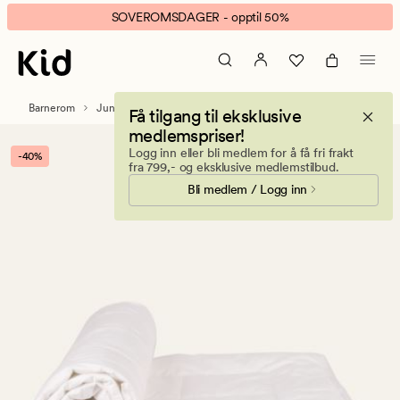
Albert
Animert
SOVEROMSDAGER - opptil 50%
baby
banner.
helårs
Klikk
fiberdyne
ESCAPE
hvit
for
Barnerom
Juniordyner og babydyner
Få tilgang til eksklusive
å
medlemspriser!
pause.
Logg inn eller bli medlem for å få fri frakt
-40%
fra 799,- og eksklusive medlemstilbud.
Bli medlem / Logg inn