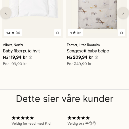
4.5
(11)
4
(8)
11
8
anmeldelser
anmeldelser
med
med
Albert,
Norfbr
Farmer,
Little Roomies
en
en
Baby fiberpute hvit
Sengesett baby beige
gjennomsnittlig
gjennomsnittlig
Nåværende pris
119,94 kr
Nåværende pris
209,94 kr
119,94 kr
209,94 kr
vurdering
vurdering
Nå
Nå
på
på
Vanlig pris
199,90 kr
Vanlig pris
349,90 kr
Før
199,90 kr
Før
349,90 kr
4.5
4
Dette sier våre kunder
Veldig fornøyd med Kid
Veldig bra 🌟👌👌
Gre