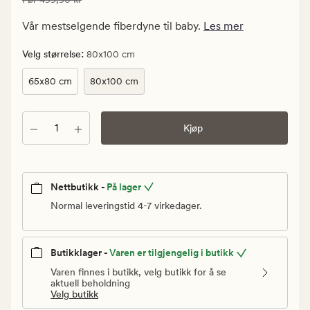
299,94
kr.
Vår mestselgende fiberdyne til baby.
Les mer
Vanlig
pris
:
Velg størrelse
80x100 cm
499,90
65x80 cm
80x100 cm
kr
Antall
Kjøp
Nettbutikk -
På lager
Normal leveringstid 4-7 virkedager.
Butikklager -
Varen er tilgjengelig i butikk
Varen finnes i butikk, velg butikk for å se
aktuell beholdning
Velg butikk