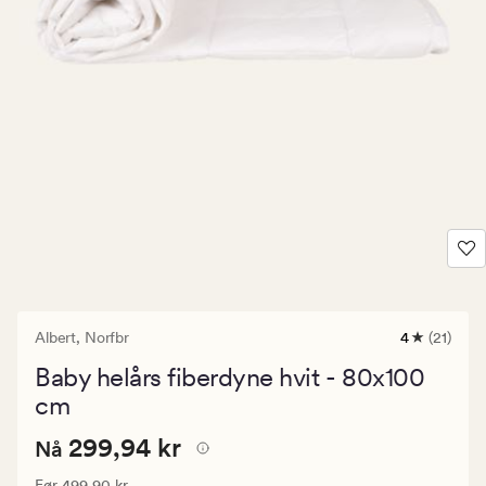
Albert,
Norfbr
4
(21)
21
anmeldelse
Baby helårs fiberdyne hvit - 80x100
med
en
cm
gjennomsni
vurdering
Nåværende
Nåværende pris
299,94 kr
299,94 kr
Nå
på
4
pris
Vanlig pris
499,90 kr
Før
499,90 kr