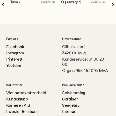
Tove J
2026-07-23
Yogeswary K
2026-07-23
An
Følg oss
Hovedkontor
Facebook
Gilhusveien 1
Instagram
3426 Gullaug
Pinterest
Kundeservice: 31 00 20
00
Youtube
Org.nr: 958 467 095 MVA
Kid Interiør
Populære sider
Vårt bærekraftsarbeid
Solskjerming
Kundeklubb
Gardiner
Karriere i Kid
Sengetøy
Investor Relations
Interiør