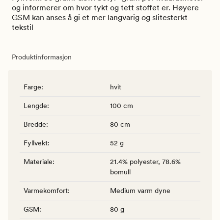
og informerer om hvor tykt og tett stoffet er. Høyere
GSM kan anses å gi et mer langvarig og slitesterkt
tekstil
Produktinformasjon
Farge
:
hvit
Lengde
:
100 cm
Bredde
:
80 cm
Fyllvekt
:
52 g
Materiale
:
21.4% polyester, 78.6%
bomull
Varmekomfort
:
Medium varm dyne
GSM
:
80 g