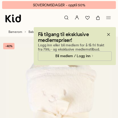
Fie
Animert
SOVEROMSDAGER - opptil 50%
fleecepledd
banner.
offwhite
Klikk
ESCAPE
for
Barnerom
Babytepper
Få tilgang til eksklusive
å
medlemspriser!
pause.
Logg inn eller bli medlem for å få fri frakt
-40%
fra 799,- og eksklusive medlemstilbud.
Bli medlem / Logg inn