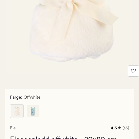
Farge
:
Offwhite
Fie
4.5
(15)
15
anmeldelser