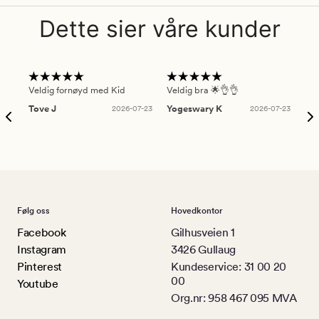
Dette sier våre kunder
Veldig fornøyd med Kid
Veldig bra 🌟👌👌
Gre
Tove J
2026-07-23
Yogeswary K
2026-07-23
An
Følg oss
Hovedkontor
Facebook
Gilhusveien 1
Instagram
3426 Gullaug
Pinterest
Kundeservice: 31 00 20
00
Youtube
Org.nr: 958 467 095 MVA