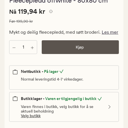
Fleecepledd offwhite - 80x80 cm
med
en
Nåværende
Nåværende pris
119,94 kr
gjennomsnitt
119,94 kr
Nå
vurdering
pris
på
Vanlig pris
199,90 kr
Før
199,90 kr
119,94
4.5
kr.
Mykt og deilig fleecepledd, med søtt broderi.
Les mer
Vanlig
pris
Antall
Kjøp
199,90
kr
Nettbutikk -
På lager
Normal leveringstid 4-7 virkedager.
Butikklager -
Varen er tilgjengelig i butikk
Varen finnes i butikk, velg butikk for å se
aktuell beholdning
Velg butikk