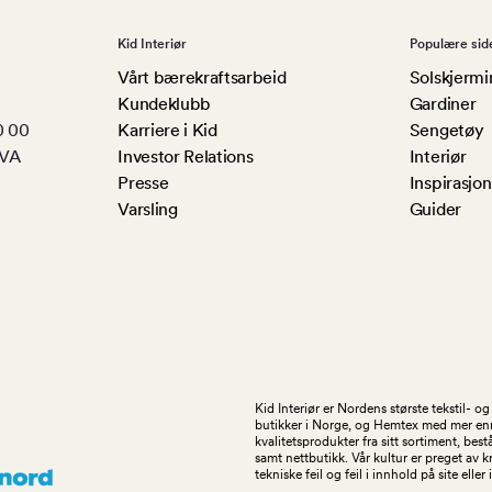
Kid Interiør
Populære sid
Vårt bærekraftsarbeid
Solskjermi
Kundeklubb
Gardiner
0 00
Karriere i Kid
Sengetøy
MVA
Investor Relations
Interiør
Presse
Inspirasjon
Varsling
Guider
Kid Interiør er Nordens største tekstil- 
butikker i Norge, og Hemtex med mer enn 1
kvalitetsprodukter fra sitt sortiment, be
samt nettbutikk. Vår kultur er preget av 
tekniske feil og feil i innhold på site eller