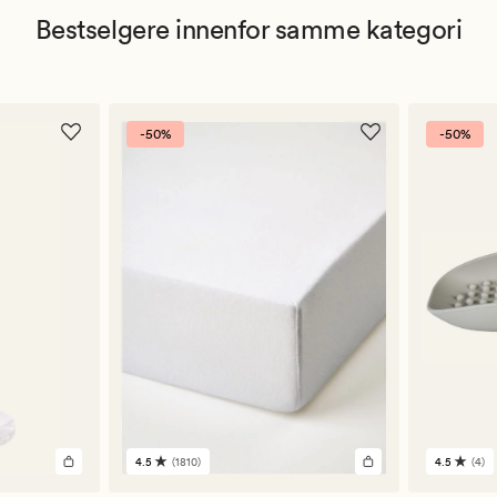
Bestselgere innenfor samme kategori
-50%
-50%
4.5
(1810)
4.5
(4)
1810
4
anmeldelser
anmelde