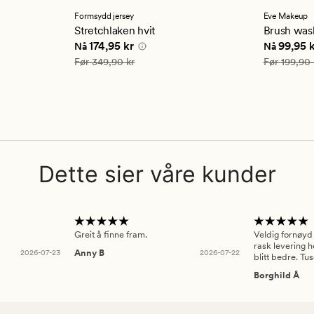
med
med
en
en
Formsydd jersey
Eve Makeup
gjennomsnittlig
gjennom
Stretchlaken hvit
Brush wash
vurdering
vurderi
5 kr
Nåværende pris
174,95 kr
Nåværend
174,95 kr
99,95 
Nå
Nå
på
på
4.5
4.5
Vanlig pris
349,90 kr
Vanlig pris
Før
349,90 kr
Før
199,90 
Dette sier våre kunder
Greit å finne fram.
Veldig fornøyd
rask levering h
2026-07-23
Anny B
2026-07-22
blitt bedre. Tu
Borghild Å