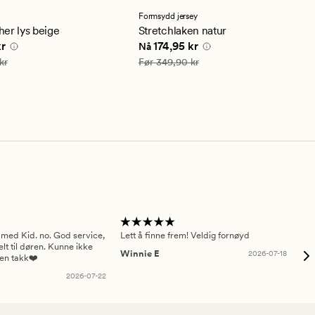
med
en
Formsydd jersey
snittlig
gjennomsnittlig
er lys beige
Stretchlaken natur
ng
vurdering
e pris
99,95 kr
Nåværende pris
174,95 kr
kr
174,95 kr
Nå
på
4.5
199,90 kr
Vanlig pris
349,90 kr
kr
Før
349,90 kr
 med Kid. no. God service,
Lett å finne frem! Veldig fornøyd
Pas
elt til døren. Kunne ikke
Winnie E
2026-07-18
Ah
sen takk❤️
2026-07-22