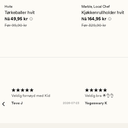
med
med
en
en
Hvite
Marble,
Local Chef
gjennomsnittlig
gjennomsnittlig
Tørkeballer hvit
Kjøkkenrullholder hvit
vurdering
vurdering
Nåværende pris
49,95 kr
Nåværende pris
164,9
49,95 kr
164,95 kr
Nå
Nå
på
på
4.5
4.5
Vanlig pris
99,90 kr
Vanlig pris
329,90 kr
Før
99,90 kr
Før
329,90 kr
Veldig fornøyd med Kid
Veldig bra 🌟👌👌
Tove J
2026-07-23
Yogeswary K