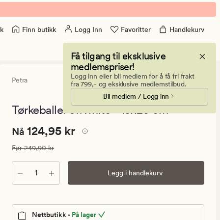
Finn butikk
Logg Inn
Favoritter
Handlekurv
k
Få tilgang til eksklusive
medlemspriser!
Logg inn eller bli medlem for å få fri frakt
Petra
4.5
(11)
11
fra 799,- og eksklusive medlemstilbud.
anmeldelser
Bli medlem / Logg inn
med
en
Tørkeballer offwhite - 15x20 cm
gjennomsnit
vurdering
Nåværende
Nåværende pris
124,95 kr
124,95 kr
på
Nå
4.5
pris
Vanlig pris
249,90 kr
Før
249,90 kr
124,95
kr.
Antall
Legg i handlekurv
Vanlig
pris
249,90
kr
Nettbutikk -
På lager