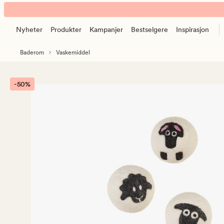
Petra
Animert
tørkeballer
banner.
offwhite
Nyheter
Produkter
Kampanjer
Bestselgere
Inspirasjon
Klikk
ESCAPE
Baderom
Vaskemiddel
for
å
pause.
-50%