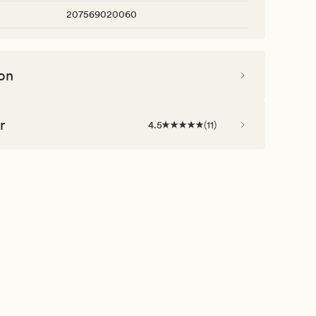
207569020060
on
r
4.5
(
11
)