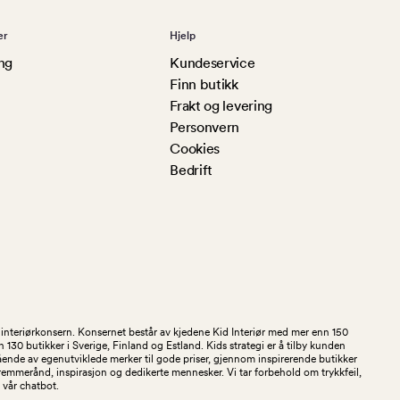
er
Hjelp
ng
Kundeservice
Finn butikk
Frakt og levering
Personvern
Cookies
Bedrift
og interiørkonsern. Konsernet består av kjedene Kid Interiør med mer enn 150
30 butikker i Sverige, Finland og Estland. Kids strategi er å tilby kunden
stående av egenutviklede merker til gode priser, gjennom inspirerende butikker
kremmerånd, inspirasjon og dedikerte mennesker. Vi tar forbehold om trykkfeil,
 i vår chatbot.