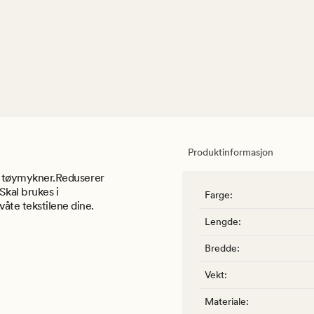
Produktinformasjon
til tøymykner.Reduserer
Skal brukes i
Farge
:
te tekstilene dine.
Lengde
:
Bredde
:
Vekt
:
Materiale
: