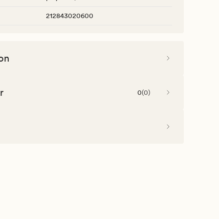
212843020600
on
r
0
(
0
)