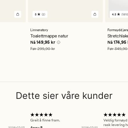
5
(2)
4.5
(1810
2
1810
anmeldelser
anmelde
med
med
en
en
Linnenstory
Formsydd jer
gjennomsnittlig
gjennom
Toalettmappe natur
Stretchlak
vurdering
vurderi
5 kr
Nåværende pris
149,95 kr
Nåværend
149,95 kr
174,95 
Nå
Nå
på
på
5
4.5
Vanlig pris
299,90 kr
Vanlig pris
Før
299,90 kr
Før
349,90
Dette sier våre kunder
Greit å finne fram.
Veldig fornøyd
rask levering h
2026-07-23
Anny B
2026-07-22