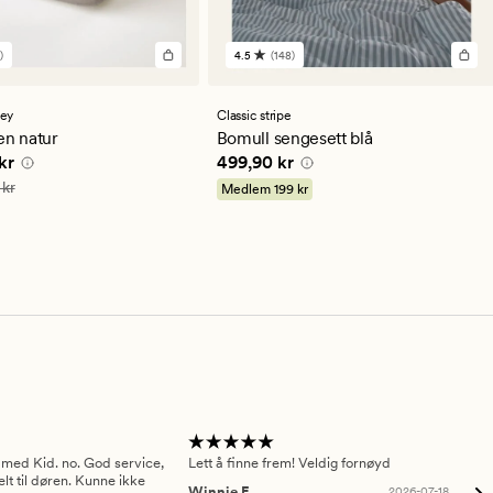
)
4.5
(148)
148
lser
anmeldelser
med
en
sey
Classic stripe
snittlig
gjennomsnittlig
en natur
Bomull sengesett blå
ng
vurdering
e pris
174,95 kr
Pris
499,90 kr
kr
499,90 kr
på
4.5
349,90 kr
 kr
Medlem
199 kr
 med Kid. no. God service,
Lett å finne frem! Veldig fornøyd
Pas
elt til døren. Kunne ikke
Winnie E
2026-07-18
Ah