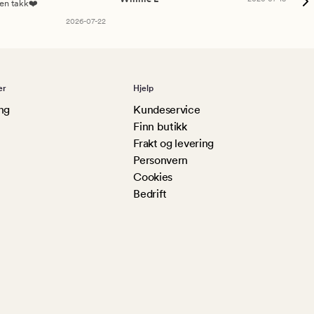
sen takk❤️
2026-07-22
er
Hjelp
ng
Kundeservice
Finn butikk
Frakt og levering
Personvern
Cookies
Bedrift