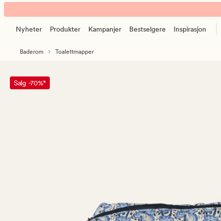
Jai
Animert
liten
banner.
toalettmappe
Nyheter
Produkter
Kampanjer
Bestselgere
Inspirasjon
Klikk
blå
ESCAPE
Baderom
Toalettmapper
for
å
pause.
Salg -70%*