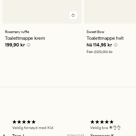
Rosemary ruffle
Sweet Bow
Toalettmappe krem
Toalettmappe hvit
Pris
199,90 kr
Nåværende pris
114,9
199,90 kr
114,95 kr
Nå
Vanlig pris
229,90 kr
Før
229,90 kr
Veldig fornøyd med Kid
Veldig bra 🌟👌👌
Tove J
2026-07-23
Yogeswary K