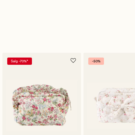
Salg -70%*
-50%