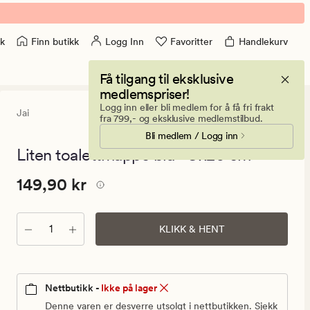
Finn butikk
Logg Inn
Favoritter
Handlekurv
k
Få tilgang til eksklusive
medlemspriser!
Logg inn eller bli medlem for å få fri frakt
Jai
0
(0)
0
fra 799,- og eksklusive medlemstilbud.
anmeldels
Bli medlem / Logg inn
med
en
Liten toalettmappe blå - 9x20 cm
gjennomsni
vurdering
Pris
Pris
149,90 kr
149,90 kr
på
0
149,90
kr.
Antall
Vanlig
KLIKK & HENT
pris
149,90
kr
Nettbutikk -
Ikke på lager
Denne varen er desverre utsolgt i nettbutikken. Sjekk