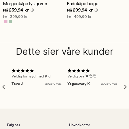
en
Morgenkåpe lys grønn
Badekåpe beige
gjennomsnittlig
Nåværende pris
239,94 kr
Nåværende pris
299,94 kr
239,94 kr
299,94 kr
vurdering
Nå
Nå
på
Vanlig pris
399,90 kr
Vanlig pris
499,90 kr
Før
399,90 kr
Før
499,90 kr
4.5
Dette sier våre kunder
Veldig fornøyd med Kid
Veldig bra 🌟👌👌
Gre
Tove J
2026-07-23
Yogeswary K
2026-07-23
An
Følg oss
Hovedkontor