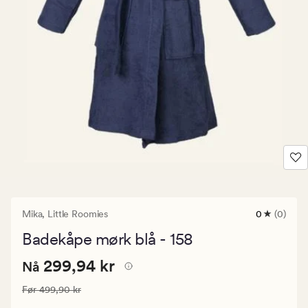
Mika,
Little Roomies
0
(0)
0
anmeldels
Badekåpe mørk blå - 158
med
en
Nåværende
Nåværende pris
299,94 kr
gjennomsni
299,94 kr
Nå
vurdering
pris
på
Vanlig pris
499,90 kr
Før
499,90 kr
299,94
0