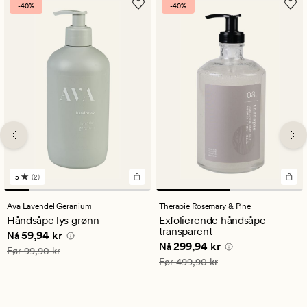
-40%
-40%
5
(2)
2
anmeldelser
med
Ava Lavendel Geranium
Therapie Rosemary & Pine
en
Håndsåpe lys grønn
Exfolierende håndsåpe
gjennomsnittlig
transparent
Nåværende pris
59,94 kr
59,94 kr
vurdering
Nå
Nåværende pris
299,94 kr
299,94 kr
på
Nå
Vanlig pris
99,90 kr
Før
99,90 kr
5
Vanlig pris
499,90 kr
Før
499,90 kr