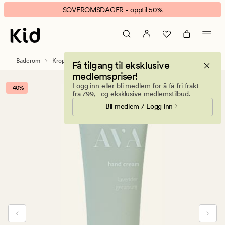
Ava
Animert
SOVEROMSDAGER - opptil 50%
Lavendel
banner.
Geranium
Klikk
håndkrem
ESCAPE
lys
for
Baderom
Kroppspleie
Håndkremer og Bodylotions
Få tilgang til eksklusive
grønn
å
medlemspriser!
pause.
Logg inn eller bli medlem for å få fri frakt
-40%
fra 799,- og eksklusive medlemstilbud.
Bli medlem / Logg inn