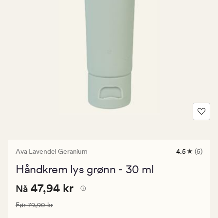
Ava Lavendel Geranium
4.5
(5)
5
anmeldelse
Håndkrem lys grønn - 30 ml
med
en
Nåværende
Nåværende pris
47,94 kr
gjennomsnit
47,94 kr
Nå
vurdering
pris
på
Vanlig pris
79,90 kr
Før
79,90 kr
47,94
4.5