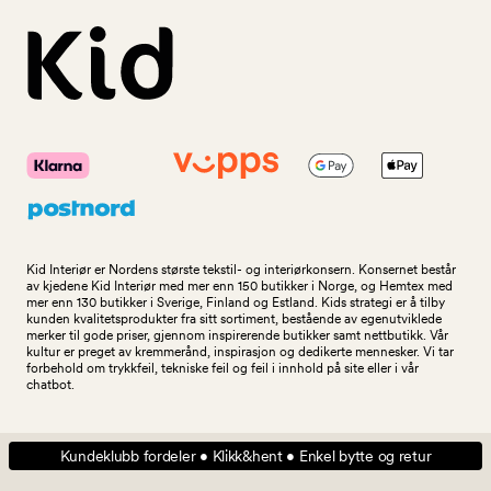
Kid Interiør er Nordens største tekstil- og interiørkonsern. Konsernet består
av kjedene Kid Interiør med mer enn 150 butikker i Norge, og Hemtex med
mer enn 130 butikker i Sverige, Finland og Estland. Kids strategi er å tilby
kunden kvalitetsprodukter fra sitt sortiment, bestående av egenutviklede
merker til gode priser, gjennom inspirerende butikker samt nettbutikk. Vår
kultur er preget av kremmerånd, inspirasjon og dedikerte mennesker. Vi tar
forbehold om trykkfeil, tekniske feil og feil i innhold på site eller i vår
chatbot.
Kundeklubb fordeler • Klikk&hent • Enkel bytte og retur