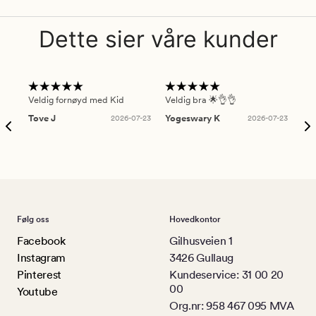
Dette sier våre kunder
Veldig fornøyd med Kid
Veldig bra 🌟👌👌
Gre
Tove J
2026-07-23
Yogeswary K
2026-07-23
An
Følg oss
Hovedkontor
Facebook
Gilhusveien 1
Instagram
3426 Gullaug
Pinterest
Kundeservice: 31 00 20
00
Youtube
Org.nr: 958 467 095 MVA