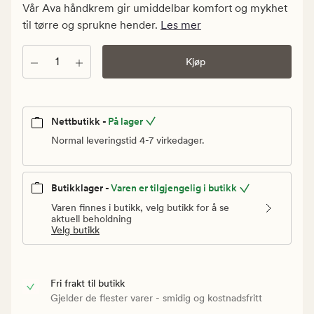
kr.
Vår Ava håndkrem gir umiddelbar komfort og mykhet
Vanlig
til tørre og sprukne hender.
Les mer
pris
79,90
Antall
Kjøp
kr
Nettbutikk -
På lager
Normal leveringstid 4-7 virkedager.
Butikklager -
Varen er tilgjengelig i butikk
Varen finnes i butikk, velg butikk for å se
aktuell beholdning
Velg butikk
Fri frakt til butikk
Gjelder de flester varer - smidig og kostnadsfritt