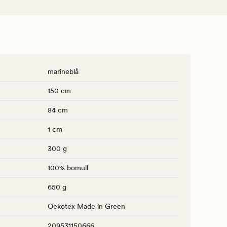
marineblå
150 cm
84 cm
1 cm
300 g
100% bomull
650 g
Oekotex Made in Green
209531150666