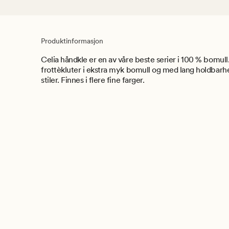
Produktinformasjon
Celia håndkle er en av våre beste serier i 100 % bomul
frottèkluter i ekstra myk bomull og med lang holdbarhet.
stiler. Finnes i flere fine farger.