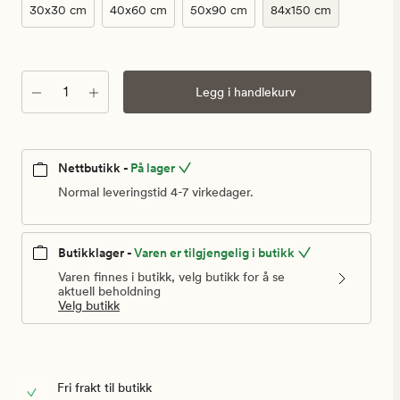
30x30 cm
40x60 cm
50x90 cm
84x150 cm
Antall
Legg i handlekurv
Nettbutikk -
På lager
Normal leveringstid 4-7 virkedager.
Butikklager -
Varen er tilgjengelig i butikk
Varen finnes i butikk, velg butikk for å se
aktuell beholdning
Velg butikk
Fri frakt til butikk