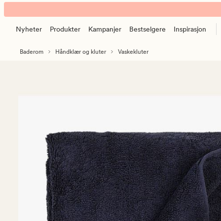
Celia
Animert
håndkle
banner.
marineblå
Nyheter
Produkter
Kampanjer
Bestselgere
Inspirasjon
Klikk
ESCAPE
Baderom
Håndklær og kluter
Vaskekluter
for
å
pause.