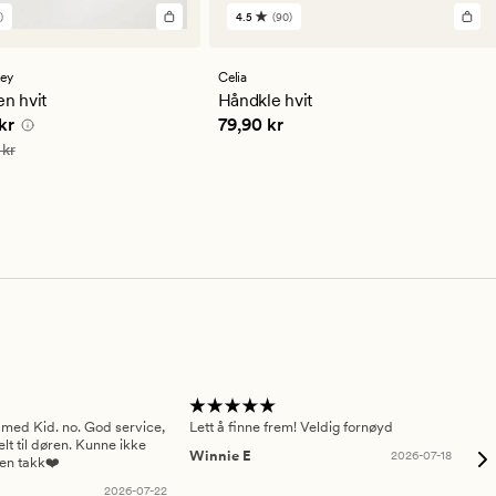
)
4.5
(90)
90
lser
anmeldelser
med
en
sey
Celia
snittlig
gjennomsnittlig
en hvit
Håndkle hvit
ng
vurdering
e pris
174,95 kr
Pris
79,90 kr
kr
79,90 kr
på
4.5
349,90 kr
 kr
 med Kid. no. God service,
Lett å finne frem! Veldig fornøyd
Pas
elt til døren. Kunne ikke
Winnie E
2026-07-18
Ah
sen takk❤️
2026-07-22