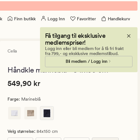
Finn butikk
Logg Inn
Favoritter
Handlekurv
k
Få tilgang til eksklusive
medlemspriser!
Logg inn eller bli medlem for å få fri frakt
Celia
4.5
(90)
90
fra 799,- og eksklusive medlemstilbud.
anmeldelser
Bli medlem / Logg inn
med
en
Håndkle marineblå - 84x150 cm
gjennomsnitt
vurdering
Pris
Pris
549,90 kr
549,90 kr
på
4.5
549,90
kr.
Farge
:
Marineblå
Vanlig
pris
549,90
kr
:
Velg størrelse
84x150 cm