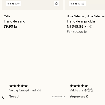
4.5
(90)
4.5
(232)
90
232
anmeldelser
anmeldelser
med
med
en
en
Celia
Hotel Selection,
Hotel Selectio
gjennomsnittlig
gjennomsnittlig
Håndkle sand
Håndkle mørk blå
vurdering
vurdering
Pris
79,90 kr
Nåværende pris
349,9
79,90 kr
349,95 kr
Nå
på
på
4.5
4.5
Vanlig pris
699,90 kr
Før
699,90 kr
Veldig fornøyd med Kid
Veldig bra 🌟👌👌
Tove J
2026-07-23
Yogeswary K