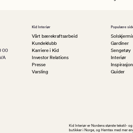
Kid Interiør
Populære sid
Vårt bærekraftsarbeid
Solskjermi
Kundeklubb
Gardiner
0 00
Karriere i Kid
Sengetøy
MVA
Investor Relations
Interiør
Presse
Inspirasjon
Varsling
Guider
Kid Interiør er Nordens største tekstil- 
butikker i Norge, og Hemtex med mer enn 1