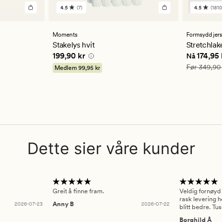
4.5
(7)
4.5
(1810
7
1810
anmeldelser
anmelde
med
med
en
en
n
Moments
Formsydd jer
gjennomsnittlig
gjennom
Stakelys hvit
Stretchlak
vurdering
vurderi
5 kr
Pris
199,90 kr
Nåværend
199,90 kr
174,95 
Nå
på
på
4.5
4.5
Vanlig pris
Før
349,90
Medlem
99,95 kr
Dette sier våre kunder
Greit å finne fram.
Veldig fornøyd
rask levering h
2026-07-23
Anny B
2026-07-22
blitt bedre. Tu
Borghild Å