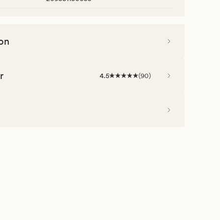
on
r
4.5
(
90
)