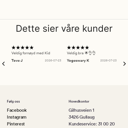
Dette sier våre kunder
Veldig fornøyd med Kid
Veldig bra 🌟👌👌
Gre
Tove J
2026-07-23
Yogeswary K
2026-07-23
An
Følg oss
Hovedkontor
Facebook
Gilhusveien 1
Instagram
3426 Gullaug
Pinterest
Kundeservice: 31 00 20