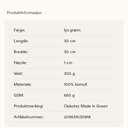
Produktinformasjon
Farge
:
lys grønn
Lengde
:
30 cm
Bredde
:
30 cm
Høyde
:
1 cm
Vekt
:
300 g
Materiale
:
100% bomull
GSM
:
650 g
Produktmerking
:
Oekotex Made in Green
Artikkelnummer
:
209531030818