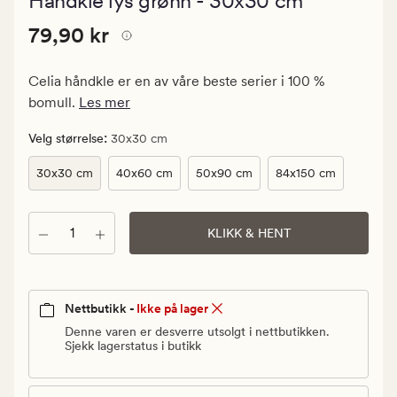
Håndkle lys grønn - 30x30 cm
med
en
Pris
Pris
79,90 kr
gjennomsnitt
79,90 kr
vurdering
79,90
på
kr.
4.5
Celia håndkle er en av våre beste serier i 100 %
Vanlig
bomull.
Les mer
pris
79,90
:
Velg størrelse
30x30 cm
kr
30x30 cm
40x60 cm
50x90 cm
84x150 cm
Antall
KLIKK & HENT
Nettbutikk -
Ikke på lager
Denne varen er desverre utsolgt i nettbutikken.
Sjekk lagerstatus i butikk