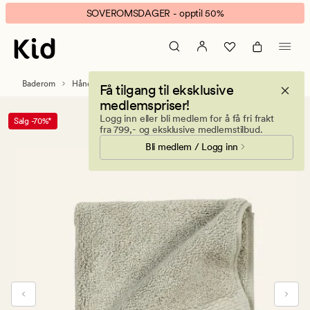
Celia
Animert
SOVEROMSDAGER - opptil 50%
håndkle
banner.
lys
Klikk
grønn
ESCAPE
for
Baderom
Håndklær og kluter
Vaskekluter
Få tilgang til eksklusive
å
medlemspriser!
pause.
Logg inn eller bli medlem for å få fri frakt
Salg -70%*
fra 799,- og eksklusive medlemstilbud.
Bli medlem / Logg inn