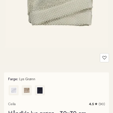
Farge
:
Lys Grønn
Celia
4.5
(90)
90
anmeldelser