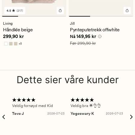
4.5
(217)
217
anmeldelser
med
Living
Jill
en
Håndkle beige
Pynteputetrekk offwhite
gjennomsnittlig
Pris
299,90 kr
Nåværende pris
149,95 kr
299,90 kr
149,95 kr
vurdering
Nå
på
Vanlig pris
299,90 kr
Før
299,90 kr
+
5
4.5
Tilgjengelig i flere farger
Dette sier våre kunder
Veldig fornøyd med Kid
Veldig bra 🌟👌👌
Gre
Tove J
2026-07-23
Yogeswary K
2026-07-23
An