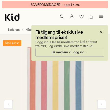
Cabana
Animert
SOVEROMSDAGER - opptil 50%
Contrast
banner.
badehåndkle
Klikk
multi
ESCAPE
for
Baderom
Håndklær og kluter
Strandhåndklær
Få tilgang til eksklusive
å
medlemspriser!
pause.
Logg inn eller bli medlem for å få fri frakt
Siste sjanse
fra 799,- og eksklusive medlemstilbud.
Bli medlem / Logg inn