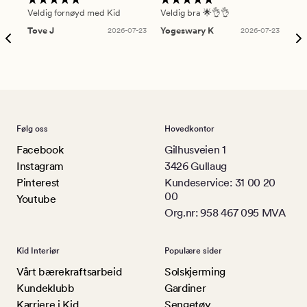
Veldig fornøyd med Kid
Veldig bra 🌟👌👌
Gre
Tove J
2026-07-23
Yogeswary K
2026-07-23
An
Følg oss
Hovedkontor
Facebook
Gilhusveien 1
Instagram
3426 Gullaug
Pinterest
Kundeservice: 31 00 20
00
Youtube
Org.nr: 958 467 095 MVA
Kid Interiør
Populære sider
Vårt bærekraftsarbeid
Solskjerming
Kundeklubb
Gardiner
Karriere i Kid
Sengetøy