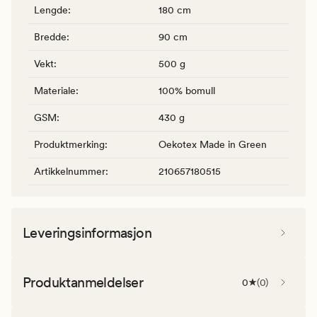
Lengde
:
180 cm
Bredde
:
90 cm
Vekt
:
500 g
Materiale
:
100% bomull
GSM
:
430 g
Produktmerking
:
Oekotex Made in Green
Artikkelnummer
:
210657180515
Leveringsinformasjon
Produktanmeldelser
0
(
0
)