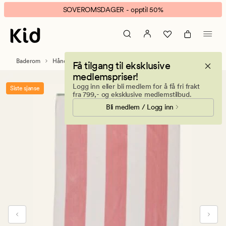
Cabana
Animert
SOVEROMSDAGER - opptil 50%
Contrast
banner.
badehåndkle
Klikk
lys
ESCAPE
rosa
for
Baderom
Håndklær og kluter
Strandhåndklær
Få tilgang til eksklusive
å
medlemspriser!
pause.
Logg inn eller bli medlem for å få fri frakt
Siste sjanse
fra 799,- og eksklusive medlemstilbud.
Bli medlem / Logg inn