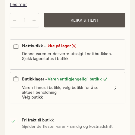
Vanlig
Les mer
pris
499,90
Antall
KLIKK & HENT
kr
Nettbutikk -
Ikke på lager
Denne varen er desverre utsolgt i nettbutikken.
Sjekk lagerstatus i butikk
Butikklager -
Varen er tilgjengelig i butikk
Varen finnes i butikk, velg butikk for å se
aktuell beholdning
Velg butikk
Fri frakt til butikk
Gjelder de flester varer - smidig og kostnadsfritt