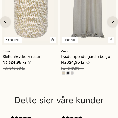
4.5
(219)
4
(182)
219
182
anmeldelser
anmeldelser
med
med
Kaisa
Aino
en
en
Skittentøyskurv natur
Lysdempende gardin beige
gjennomsnittlig
gjennomsnittlig
Nåværende pris
324,95 kr
Nåværende pris
324,95 kr
324,95 kr
324,95 kr
vurdering
vurdering
Nå
Nå
på
på
Vanlig pris
649,90 kr
Vanlig pris
649,90 kr
Før
649,90 kr
Før
649,90 kr
4.5
4
Dette sier våre kunder