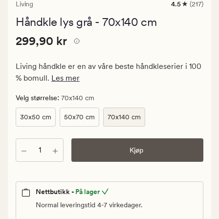
Living
4.5
(217)
217
anmeldelser
Håndkle lys grå - 70x140 cm
med
en
Pris
Pris
299,90 kr
gjennomsnittl
299,90 kr
vurdering
299,90
på
kr.
4.5
Living håndkle er en av våre beste håndkleserier i 100
Vanlig
% bomull.
Les mer
pris
299,90
:
Velg størrelse
70x140 cm
kr
30x50 cm
50x70 cm
70x140 cm
Antall
Kjøp
Nettbutikk -
På lager
Normal leveringstid 4-7 virkedager.