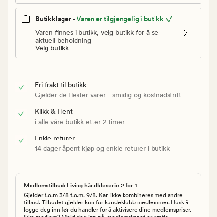
Butikklager -
Varen er tilgjengelig i butikk
Varen finnes i butikk, velg butikk for å se
aktuell beholdning
Velg butikk
Fri frakt til butikk
Gjelder de flester varer - smidig og kostnadsfritt
Klikk & Hent
i alle våre butikk etter 2 timer
Enkle returer
14 dager åpent kjøp og enkle returer i butikk
Medlemstilbud: Living håndkleserie 2 for 1
Gjelder f.o.m 3/8 t.o.m. 9/8. Kan ikke kombineres med andre
tilbud. Tilbudet gjelder kun for kundeklubb medlemmer. Husk å
logge deg inn før du handler for å aktivisere dine medlemspriser.
Ikke medlem? Meld deg inn nå, medlemskapet er gratis.