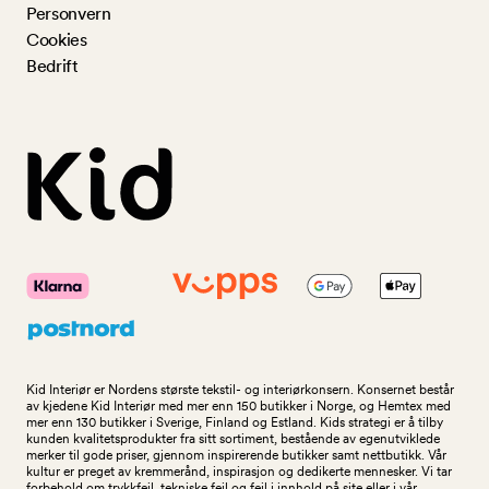
Personvern
Cookies
Bedrift
Kid Interiør er Nordens største tekstil- og interiørkonsern. Konsernet består
av kjedene Kid Interiør med mer enn 150 butikker i Norge, og Hemtex med
mer enn 130 butikker i Sverige, Finland og Estland. Kids strategi er å tilby
kunden kvalitetsprodukter fra sitt sortiment, bestående av egenutviklede
merker til gode priser, gjennom inspirerende butikker samt nettbutikk. Vår
kultur er preget av kremmerånd, inspirasjon og dedikerte mennesker. Vi tar
forbehold om trykkfeil, tekniske feil og feil i innhold på site eller i vår