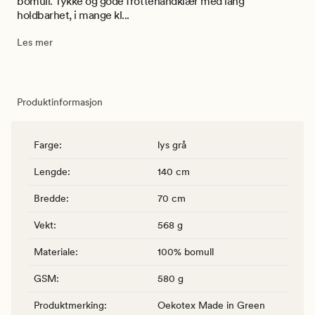
bomull. Tykke og gode frottèhåndklær med lang
holdbarhet, i mange kl...
Les mer
Produktinformasjon
Farge
:
lys grå
Lengde
:
140 cm
Bredde
:
70 cm
Vekt
:
568 g
Materiale
:
100% bomull
GSM
:
580 g
Produktmerking
:
Oekotex Made in Green