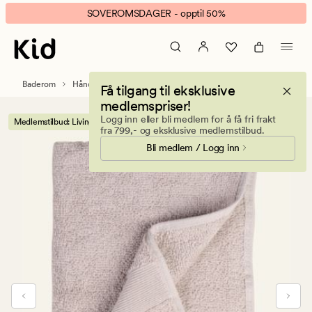
Living
Animert
SOVEROMSDAGER - opptil 50%
håndkle
banner.
lys
Klikk
grå
ESCAPE
for
Baderom
Håndklær og kluter
Få tilgang til eksklusive
å
medlemspriser!
pause.
Logg inn eller bli medlem for å få fri frakt
Medlemstilbud: Living håndkleserie 2 for 1
fra 799,- og eksklusive medlemstilbud.
Bli medlem / Logg inn