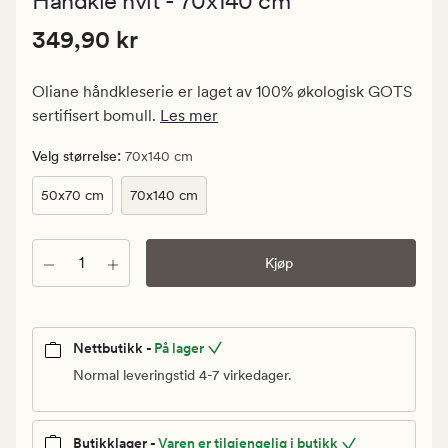
Håndkle hvit - 70x140 cm
med
en
Pris
Pris
349,90 kr
gjennomsnit
349,90 kr
vurdering
349,90
på
kr.
5
Oliane håndkleserie er laget av 100% økologisk GOTS
Vanlig
sertifisert bomull.
Les mer
pris
349,90
:
Velg størrelse
70x140 cm
kr
50x70 cm
70x140 cm
Antall
Kjøp
Nettbutikk -
På lager
Normal leveringstid 4-7 virkedager.
Butikklager -
Varen er tilgjengelig i butikk