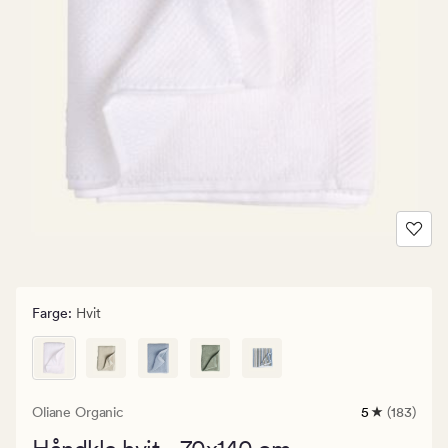
Farge
:
Hvit
Oliane Organic
5
(183)
183
anmeldelser