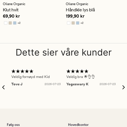
med
med
Oliane Organic
Oliane Organic
en
en
Klut hvit
Håndkle lys blå
gjennomsnittlig
gjennomsnittlig
Pris
69,90 kr
Pris
199,90 kr
69,90 kr
199,90 kr
vurdering
vurdering
på
på
+
2
+
2
5
5
Tilgjengelig i flere farger
Tilgjengelig i flere farger
Dette sier våre kunder
Veldig fornøyd med Kid
Veldig bra 🌟👌👌
Gre
Tove J
2026-07-23
Yogeswary K
2026-07-23
An
Følg oss
Hovedkontor