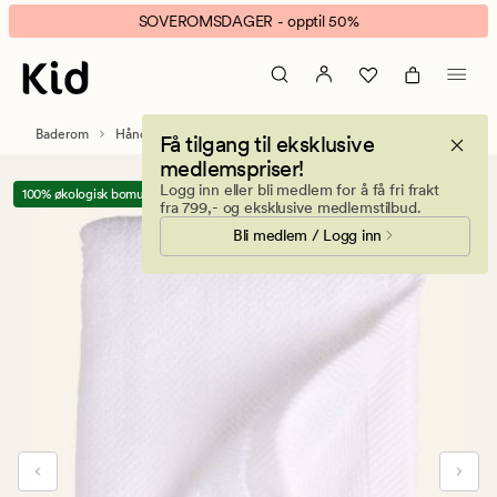
Oliane
Animert
SOVEROMSDAGER - opptil 50%
Organic
banner.
håndkle
Klikk
hvit
ESCAPE
for
Baderom
Håndklær og kluter
Håndklær
Få tilgang til eksklusive
å
medlemspriser!
pause.
Logg inn eller bli medlem for å få fri frakt
100% økologisk bomull
fra 799,- og eksklusive medlemstilbud.
Bli medlem / Logg inn