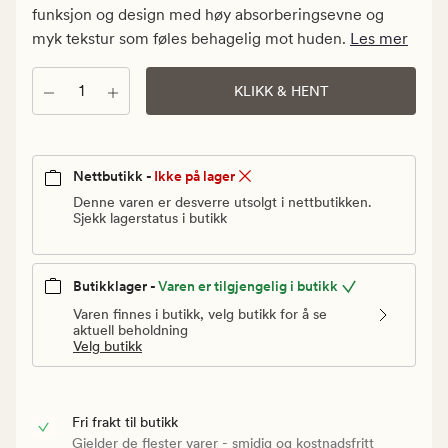
Vanlig
funksjon og design med høy absorberingsevne og
pris
myk tekstur som føles behagelig mot huden.
Les mer
299,90
kr
Antall
KLIKK & HENT
Nettbutikk -
Ikke på lager
Denne varen er desverre utsolgt i nettbutikken.
Sjekk lagerstatus i butikk
Butikklager -
Varen er tilgjengelig i butikk
Varen finnes i butikk, velg butikk for å se
aktuell beholdning
Velg butikk
Fri frakt til butikk
Gjelder de flester varer - smidig og kostnadsfritt