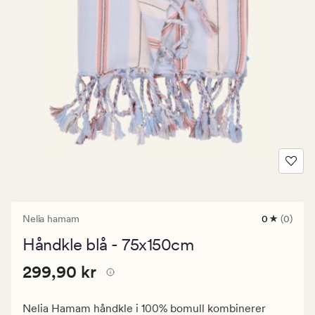
Nelia hamam
0
(0)
0
anmeldels
Håndkle blå - 75x150cm
med
en
Pris
Pris
299,90 kr
gjennomsni
299,90 kr
vurdering
299,90
på
kr.
0
Nelia Hamam håndkle i 100% bomull kombinerer