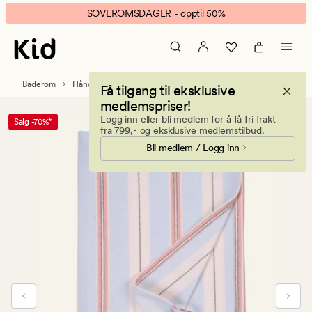
Nelia
Animert
SOVEROMSDAGER - opptil 50%
hamam
banner.
håndkle
Klikk
blå
ESCAPE
for
Baderom
Håndklær og kluter
Håndklær
Få tilgang til eksklusive
å
medlemspriser!
pause.
Logg inn eller bli medlem for å få fri frakt
Salg -70%*
fra 799,- og eksklusive medlemstilbud.
Bli medlem / Logg inn