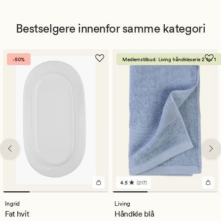
Bestselgere innenfor samme kategori
-50%
Medlemstilbud: Living håndkleserie 2 for 1
4.5
(217)
217
anmeldelser
med
Ingrid
Living
en
Fat hvit
Håndkle blå
gjennomsnittlig