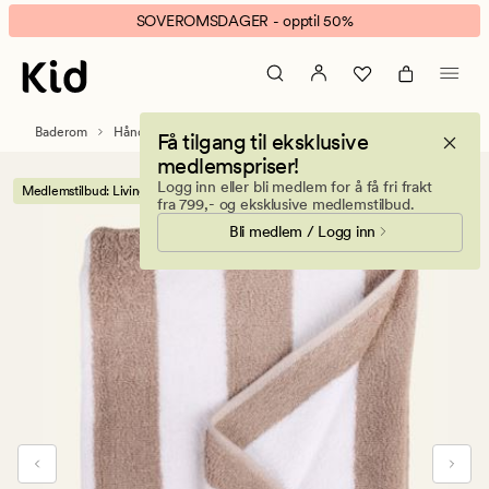
Living
Animert
SOVEROMSDAGER - opptil 50%
håndkle
banner.
multi
Klikk
beige
ESCAPE
for
Baderom
Håndklær og kluter
Håndklær
Få tilgang til eksklusive
å
medlemspriser!
pause.
Logg inn eller bli medlem for å få fri frakt
Medlemstilbud: Living håndkleserie 2 for 1
fra 799,- og eksklusive medlemstilbud.
Bli medlem / Logg inn