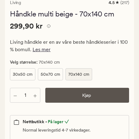
Living
4.5
(217)
217
anmeldelser
Håndkle multi beige - 70x140 cm
med
en
Pris
Pris
299,90 kr
gjennomsnittl
299,90 kr
vurdering
299,90
på
kr.
4.5
Living håndkle er en av våre beste håndkleserier i 100
Vanlig
% bomull.
Les mer
pris
299,90
:
Velg størrelse
70x140 cm
kr
30x50 cm
50x70 cm
70x140 cm
Antall
Kjøp
Nettbutikk -
På lager
Normal leveringstid 4-7 virkedager.