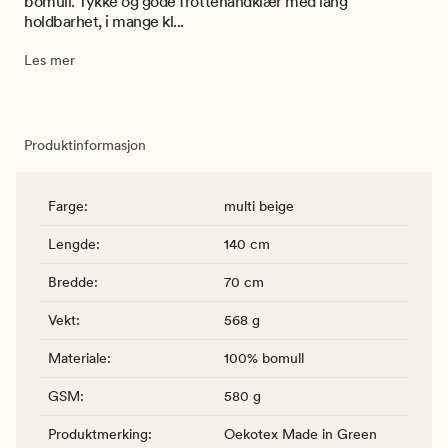
bomull. Tykke og gode frottèhåndklær med lang
holdbarhet, i mange kl...
Les mer
Produktinformasjon
Farge
:
multi beige
Lengde
:
140 cm
Bredde
:
70 cm
Vekt
:
568 g
Materiale
:
100% bomull
GSM
:
580 g
Produktmerking
:
Oekotex Made in Green