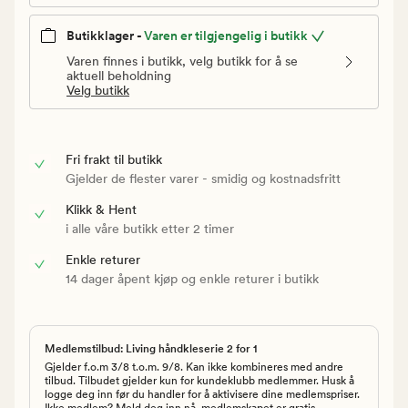
Butikklager -
Varen er tilgjengelig i butikk
Varen finnes i butikk, velg butikk for å se
aktuell beholdning
Velg butikk
Fri frakt til butikk
Gjelder de flester varer - smidig og kostnadsfritt
Klikk & Hent
i alle våre butikk etter 2 timer
Enkle returer
14 dager åpent kjøp og enkle returer i butikk
Medlemstilbud: Living håndkleserie 2 for 1
Gjelder f.o.m 3/8 t.o.m. 9/8. Kan ikke kombineres med andre
tilbud. Tilbudet gjelder kun for kundeklubb medlemmer. Husk å
logge deg inn før du handler for å aktivisere dine medlemspriser.
Ikke medlem? Meld deg inn nå, medlemskapet er gratis.