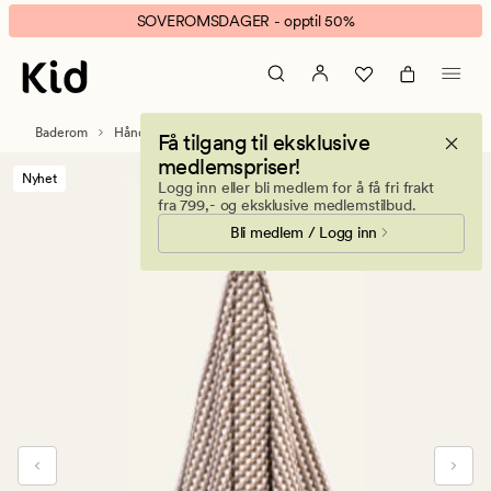
Pom
Animert
SOVEROMSDAGER - opptil 50%
Pom
banner.
håndkle
Klikk
multi
ESCAPE
beige
for
Baderom
Håndklær og kluter
Badelaken
Få tilgang til eksklusive
å
medlemspriser!
pause.
Nyhet
Logg inn eller bli medlem for å få fri frakt
fra 799,- og eksklusive medlemstilbud.
Bli medlem / Logg inn