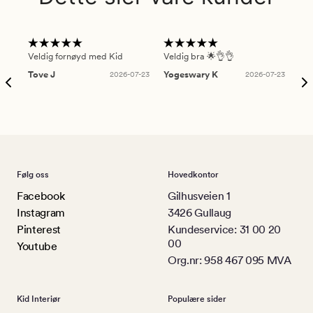
Veldig fornøyd med Kid
Veldig bra 🌟👌👌
Gre
Tove J
2026-07-23
Yogeswary K
2026-07-23
An
Følg oss
Hovedkontor
Facebook
Gilhusveien 1
Instagram
3426 Gullaug
Pinterest
Kundeservice: 31 00 20
00
Youtube
Org.nr: 958 467 095 MVA
Kid Interiør
Populære sider