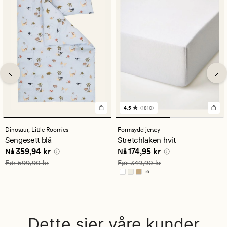
4.5
(1810)
1810
anmeldelser
med
Dinosaur,
Little Roomies
Formsydd jersey
en
Sengesett blå
Stretchlaken hvit
gjennomsnittlig
Nåværende pris
359,94 kr
Nåværende pris
174,95 kr
359,94 kr
174,95 kr
vurdering
Nå
Nå
på
Vanlig pris
599,90 kr
Vanlig pris
349,90 kr
Før
599,90 kr
Før
349,90 kr
4.5
+
6
Tilgjengelig i flere farger
Dette sier våre kunder