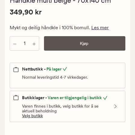
Håndkle multi beige - 70x140 cm
med
en
Pris
Pris
349,90 kr
gjennomsni
349,90 kr
vurdering
349,90
på
kr.
0
Mykt og deilig håndkle i 100% bomull.
Les mer
Vanlig
pris
Antall
Kjøp
349,90
kr
Nettbutikk -
På lager
Normal leveringstid 4-7 virkedager.
Butikklager -
Varen er tilgjengelig i butikk
Varen finnes i butikk, velg butikk for å se
aktuell beholdning
Velg butikk