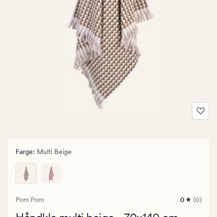
Farge
:
Multi Beige
Pom Pom
0
(0)
0
anmeldels