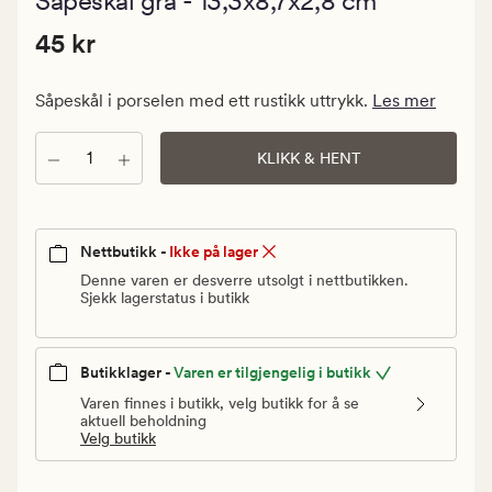
Såpeskål grå - 13,3x8,7x2,8 cm
med
en
Pris
Pris
45 kr
gjennomsn
45 kr
vurdering
45
på
kr.
4
Såpeskål i porselen med ett rustikk uttrykk.
Les mer
Vanlig
pris
Antall
KLIKK & HENT
45
kr
Nettbutikk -
Ikke på lager
Denne varen er desverre utsolgt i nettbutikken.
Sjekk lagerstatus i butikk
Butikklager -
Varen er tilgjengelig i butikk
Varen finnes i butikk, velg butikk for å se
aktuell beholdning
Velg butikk