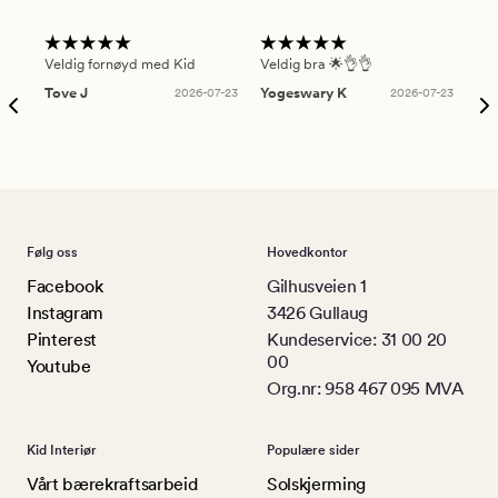
Veldig fornøyd med Kid
Veldig bra 🌟👌👌
Gre
Tove J
2026-07-23
Yogeswary K
2026-07-23
An
Følg oss
Hovedkontor
Facebook
Gilhusveien 1
Instagram
3426 Gullaug
Pinterest
Kundeservice: 31 00 20
00
Youtube
Org.nr: 958 467 095 MVA
Kid Interiør
Populære sider
Vårt bærekraftsarbeid
Solskjerming