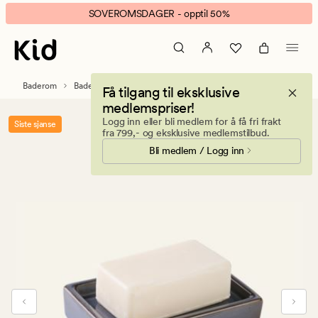
Verde
Animert
SOVEROMSDAGER - opptil 50%
såpeskål
banner.
grå
Klikk
ESCAPE
for
Baderom
Baderomstilbehør
Få tilgang til eksklusive
å
medlemspriser!
pause.
Logg inn eller bli medlem for å få fri frakt
Siste sjanse
fra 799,- og eksklusive medlemstilbud.
Bli medlem / Logg inn