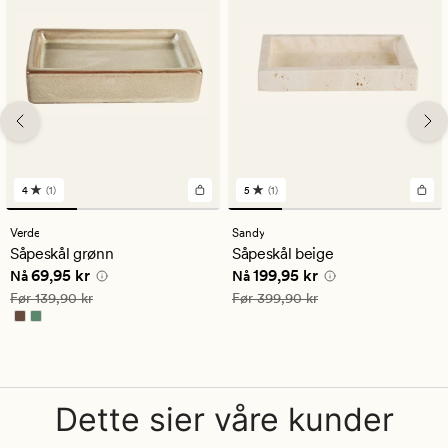
4
(1)
5
(1)
1
1
anmeldelser
anmeldelser
med
med
Verde
Sandy
en
en
Såpeskål grønn
Såpeskål beige
gjennomsnittlig
gjennomsnittlig
Nåværende pris
69,95 kr
Nåværende pris
199,95 kr
69,95 kr
199,95 kr
vurdering
vurdering
Nå
Nå
på
på
Vanlig pris
139,90 kr
Vanlig pris
399,90 kr
Før
139,90 kr
Før
399,90 kr
4
5
Dette sier våre kunder