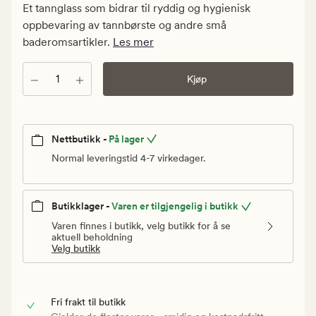
kr.
Et tannglass som bidrar til ryddig og hygienisk
Vanlig
oppbevaring av tannbørste og andre små
pris
baderomsartikler.
Les mer
149,90
kr
Antall
Kjøp
Nettbutikk -
På lager
Normal leveringstid 4-7 virkedager.
Butikklager -
Varen er tilgjengelig i butikk
Varen finnes i butikk, velg butikk for å se
aktuell beholdning
Velg butikk
Fri frakt til butikk