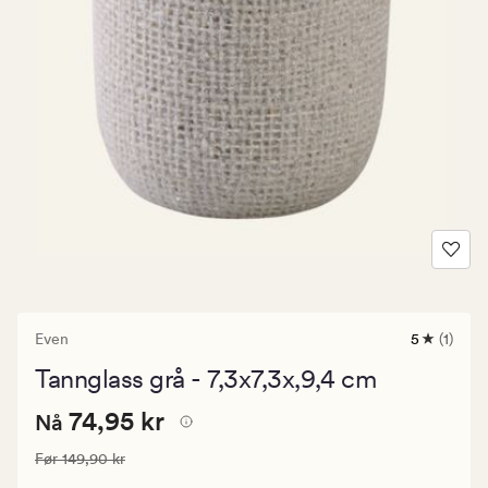
Even
5
(1)
1
anmeldels
Tannglass grå - 7,3x7,3x,9,4 cm
med
en
Nåværende
Nåværende pris
74,95 kr
gjennomsn
74,95 kr
Nå
vurdering
pris
på
Vanlig pris
149,90 kr
Før
149,90 kr
74,95
5