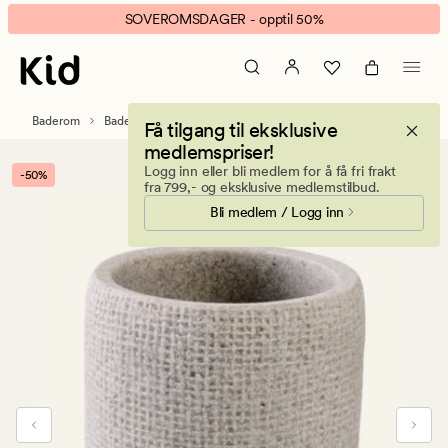
Even
Animert
SOVEROMSDAGER - opptil 50%
tannglass
banner.
grå
Klikk
ESCAPE
for
Baderom
Baderomstilbehør
Få tilgang til eksklusive
å
medlemspriser!
pause.
Logg inn eller bli medlem for å få fri frakt
-50%
fra 799,- og eksklusive medlemstilbud.
Bli medlem / Logg inn