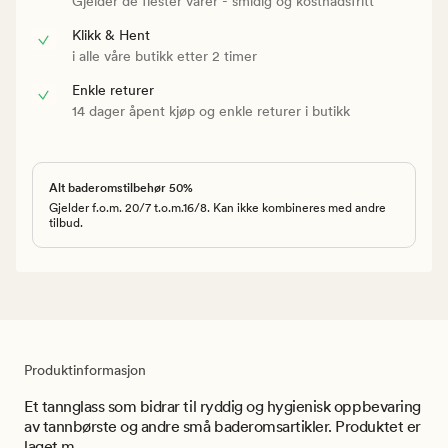
Gjelder de flester varer - smidig og kostnadsfritt
Klikk & Hent
i alle våre butikk etter 2 timer
Enkle returer
14 dager åpent kjøp og enkle returer i butikk
Alt baderomstilbehør 50%
Gjelder f.o.m. 20/7 t.o.m.16/8. Kan ikke kombineres med andre
tilbud.
Produktinformasjon
Et tannglass som bidrar til ryddig og hygienisk oppbevaring
av tannbørste og andre små baderomsartikler. Produktet er
laget m...