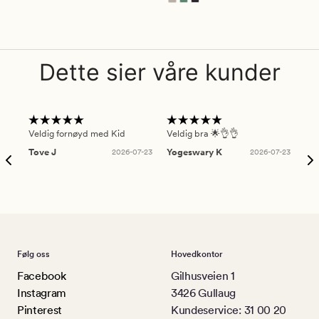
Dette sier våre kunder
Veldig fornøyd med Kid
Veldig bra 🌟👌👌
Gre
Tove J
2026-07-23
Yogeswary K
2026-07-23
An
Følg oss
Hovedkontor
Facebook
Gilhusveien 1
Instagram
3426 Gullaug
Pinterest
Kundeservice: 31 00 20